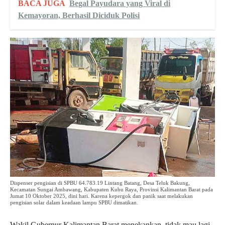
BACA JUGA
Begal Payudara yang Viral di
Kemayoran, Berhasil Diciduk Polisi
Dispenser pengisian di SPBU 64.783.19 Lintang Batang, Desa Teluk Bakung,
Kecamatan Sungai Ambawang, Kabupaten Kubu Raya, Provinsi Kalimantan Barat pada
Jumat 10 Oktober 2025, dini hari. Karena kepergok dan panik saat melakukan
pengisian solar dalam keadaan lampu SPBU dimatikan.
Wakil Gubernur Kalimantan Barat menekankan, tidak mau lagi