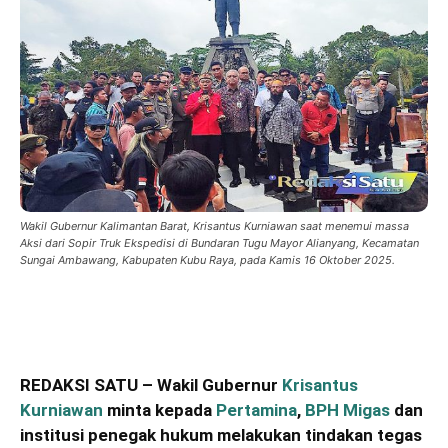
Wakil Gubernur Kalimantan Barat, Krisantus Kurniawan saat menemui massa
Aksi dari Sopir Truk Ekspedisi di Bundaran Tugu Mayor Alianyang, Kecamatan
Sungai Ambawang, Kabupaten Kubu Raya, pada Kamis 16 Oktober 2025.
REDAKSI SATU – Wakil Gubernur
Krisantus
Kurniawan
minta kepada
Pertamina
,
BPH Migas
dan
institusi penegak hukum melakukan tindakan tegas