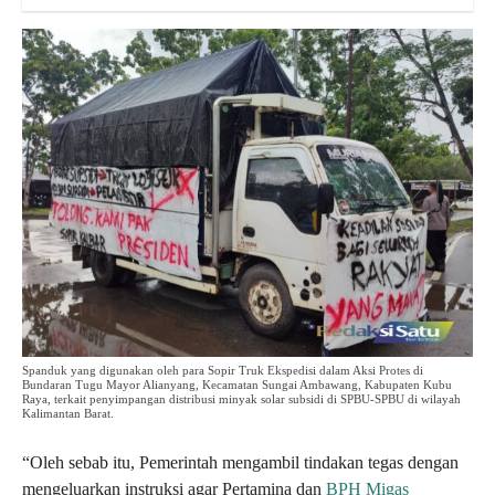
Spanduk yang digunakan oleh para Sopir Truk Ekspedisi dalam Aksi Protes di
Bundaran Tugu Mayor Alianyang, Kecamatan Sungai Ambawang, Kabupaten Kubu
Raya, terkait penyimpangan distribusi minyak solar subsidi di SPBU-SPBU di wilayah
Kalimantan Barat.
“Oleh sebab itu, Pemerintah mengambil tindakan tegas dengan
mengeluarkan instruksi agar Pertamina dan
BPH Migas