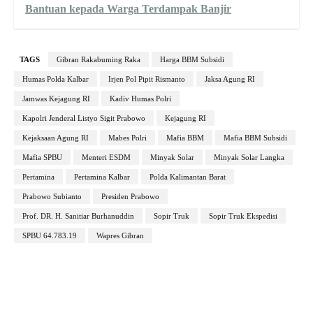
Bantuan kepada Warga Terdampak Banjir
TAGS
Gibran Rakabuming Raka
Harga BBM Subsidi
Humas Polda Kalbar
Irjen Pol Pipit Rismanto
Jaksa Agung RI
Jamwas Kejagung RI
Kadiv Humas Polri
Kapolri Jenderal Listyo Sigit Prabowo
Kejagung RI
Kejaksaan Agung RI
Mabes Polri
Mafia BBM
Mafia BBM Subsidi
Mafia SPBU
Menteri ESDM
Minyak Solar
Minyak Solar Langka
Pertamina
Pertamina Kalbar
Polda Kalimantan Barat
Prabowo Subianto
Presiden Prabowo
Prof. DR. H. Sanitiar Burhanuddin
Sopir Truk
Sopir Truk Ekspedisi
SPBU 64.783.19
Wapres Gibran