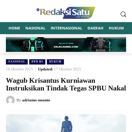
HOME
NASIONAL
INTERNASIONAL
DAERAH
HUKUM
P
NASIONAL
DPD RI
HUKUM
16 Oktober 2025
Updated:
17 Oktober 2025
Wagub Krisantus Kurniawan
Instruksikan Tindak Tegas SPBU Nakal
By
adrianus susanto