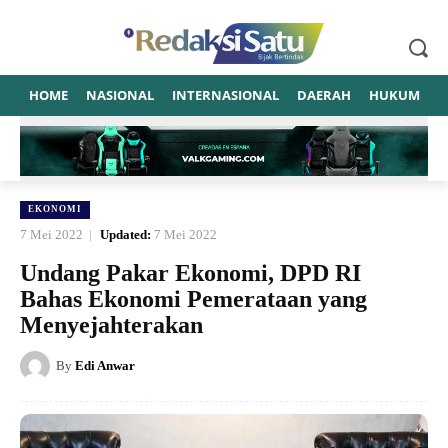
HOME
NASIONAL
INTERNASIONAL
DAERAH
HUKUM
P
EKONOMI
7 Mei 2022
Updated:
7 Mei 2022
Undang Pakar Ekonomi, DPD RI
Bahas Ekonomi Pemerataan yang
Menyejahterakan
By
Edi Anwar