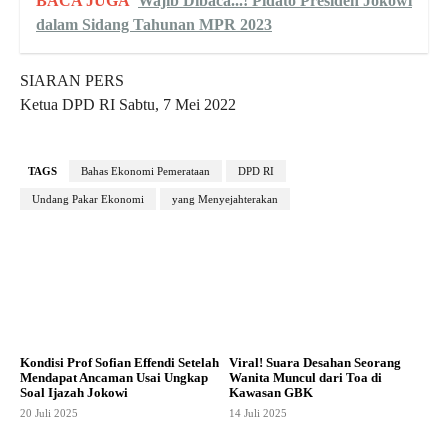
BACA JUGA
Wajib Dibaca...! Pidato Presiden Jokowi
dalam Sidang Tahunan MPR 2023
SIARAN PERS
Ketua DPD RI Sabtu, 7 Mei 2022
TAGS
Bahas Ekonomi Pemerataan
DPD RI
Undang Pakar Ekonomi
yang Menyejahterakan
Kondisi Prof Sofian Effendi Setelah
Viral! Suara Desahan Seorang
Mendapat Ancaman Usai Ungkap
Wanita Muncul dari Toa di
Soal Ijazah Jokowi
Kawasan GBK
20 Juli 2025
14 Juli 2025