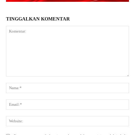
TINGGALKAN KOMENTAR
Komentar:
Na
Ema
Web