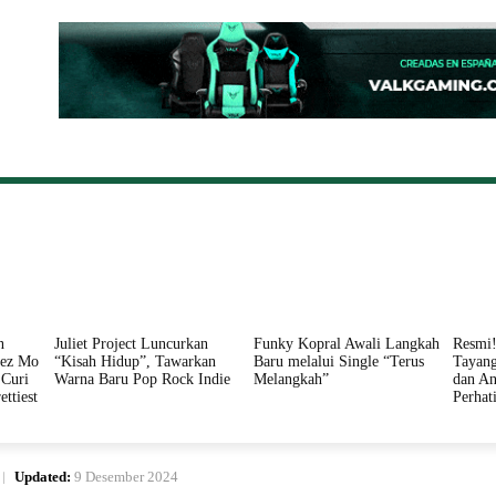
ONAL
DAERAH
HUKUM
PERISTIWA
POLITIK
n
Juliet Project Luncurkan
Funky Kopral Awali Langkah
Resmi!
nez Mo
“Kisah Hidup”, Tawarkan
Baru melalui Single “Terus
Tayang
Curi
Warna Baru Pop Rock Indie
Melangkah”
dan An
ettiest
Perhat
Updated:
9 Desember 2024