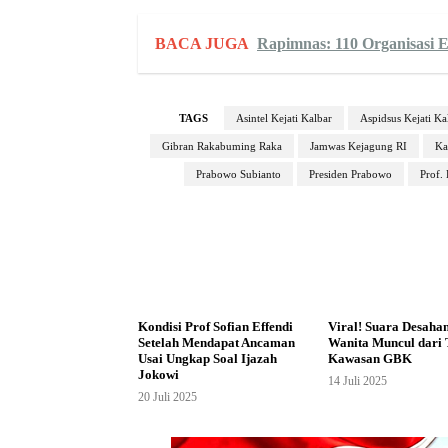
BACA JUGA
Rapimnas: 110 Organisasi
TAGS
Asintel Kejati Kalbar
Aspidsus Kejati Ka
Gibran Rakabuming Raka
Jamwas Kejagung RI
Ka
Prabowo Subianto
Presiden Prabowo
Prof.
Kondisi Prof Sofian Effendi
Viral! Suara Desaha
Setelah Mendapat Ancaman
Wanita Muncul dari 
Usai Ungkap Soal Ijazah
Kawasan GBK
Jokowi
14 Juli 2025
20 Juli 2025