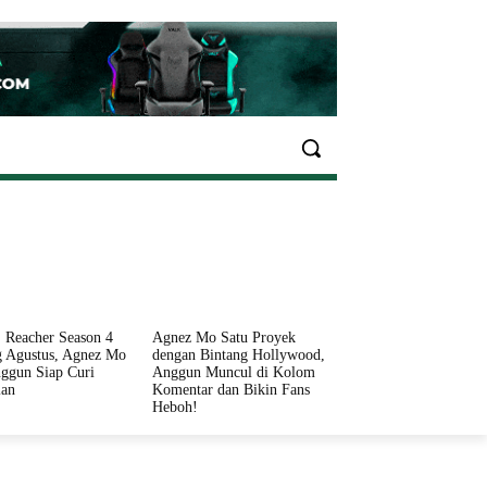
EKONOMI
OLAHRAGA
INFO SEHAT
PARIWI
 Reacher Season 4
Agnez Mo Satu Proyek
 Agustus, Agnez Mo
dengan Bintang Hollywood,
ggun Siap Curi
Anggun Muncul di Kolom
ian
Komentar dan Bikin Fans
Heboh!