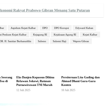
 Ekonomi Rakyat Prabowo Gibran Menang Satu Putaran
lbar
Aspidum Kejati Kalbar
DPO
DPO Korupsi
Edyward Kaban
si Penkum Kejati Kalbar
Kejagung RI
Kejaksaan Agung RI
Kejati Kalbar
 DR. H. Sanitiar Burhanuddin
Subeno
Sukemi Haji
Wapres Gibran
n Seorang
Eks Danjen Kopassus Dihina
Persiteruan Lita Gading dan
Toa di
Relawan Jokowi, Ratusan
Ahmad Dhani Gara-Gara
Purnawirawan TNI Marah
Konten
12 Juli 2025
10 Juli 2025