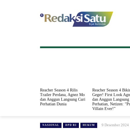
HOME
NASIONAL
INTERNASI
Reacher Season 4 Rilis
Reacher Season 4 Biki
Trailer Perdana, Agnez Mo
Geger! First Look Ag
dan Anggun Langsung Curi
dan Anggun Langsung 
Perhatian Dunia
Perhatian, Netizen: “Pr
Villain Ever!”
9 Desember 2024
NASIONAL
DPD RI
HUKUM