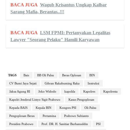
BACA JUGA
Wagub Krisantus Ungkap Kalbar
Sarang Mafia, Berantas..!!!
BACA JUGA
LSM FPMI: Pertanyakan Legalitas
Lawyer "Seorang Pelaku" Hamili Karyawan
TAGS
Bais
BB Oli Palsu
Beras Oplosan
BIN
CV Bumi Jaya Sejati
Gibran Rakabuming Raka
Instruksi
Jaksa Agung RI
Joko Widodo
kapolda
Kapolres
Kapolresta
Kapolri Jenderal Listyo Sigit Prabowo
Kasus Pengoplosan
Kepada BAIS
Kepala BIN
Kongres PSI
Oli Palsu
Pengoplosan Beras
Pertamina
Prabowo Subianto
Presiden Prabowo
Prof. DR. H. Sanitiar Burhanuddin
PSI