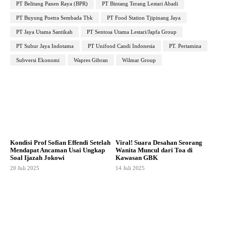
PT Belitang Panen Raya (BPR)
PT Bintang Terang Lestari Abadi
PT Buyung Poetra Sembada Tbk
PT Food Station Tjipinang Jaya
PT Jaya Utama Santikah
PT Sentosa Utama Lestari/Japfa Group
PT Subur Jaya Indotama
PT Unifood Candi Indonesia
PT. Pertamina
Subversi Ekonomi
Wapres Gibran
Wilmar Group
Kondisi Prof Sofian Effendi Setelah
Viral! Suara Desahan Seorang
Mendapat Ancaman Usai Ungkap
Wanita Muncul dari Toa di
Soal Ijazah Jokowi
Kawasan GBK
20 Juli 2025
14 Juli 2025