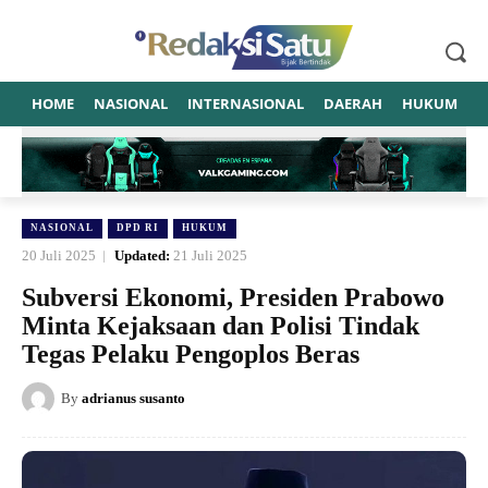
HOME
NASIONAL
INTERNASIONAL
DAERAH
HUKUM
P
NASIONAL
DPD RI
HUKUM
20 Juli 2025
Updated:
21 Juli 2025
Subversi Ekonomi, Presiden Prabowo
Minta Kejaksaan dan Polisi Tindak
Tegas Pelaku Pengoplos Beras
By
adrianus susanto