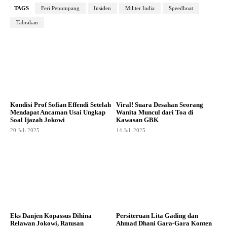
TAGS
Feri Penumpang
Insiden
Militer India
Speedboat
Tabrakan
Kondisi Prof Sofian Effendi Setelah
Viral! Suara Desahan Seorang
Mendapat Ancaman Usai Ungkap
Wanita Muncul dari Toa di
Soal Ijazah Jokowi
Kawasan GBK
20 Juli 2025
14 Juli 2025
Eks Danjen Kopassus Dihina
Persiteruan Lita Gading dan
Relawan Jokowi, Ratusan
Ahmad Dhani Gara-Gara Konten