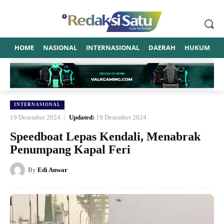
HOME
NASIONAL
INTERNASIONAL
DAERAH
HUKUM
P
INTERNASIONAL
19 Desember 2024
Updated:
19 Desember 2024
Speedboat Lepas Kendali, Menabrak
Penumpang Kapal Feri
By
Edi Anwar