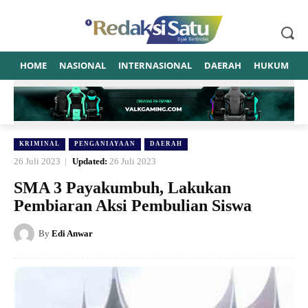
HOME
NASIONAL
INTERNASIONAL
DAERAH
HUKUM
P
KRIMINAL
PENGANIAYAAN
DAERAH
26 Juli 2023
Updated:
26 Juli 2023
SMA 3 Payakumbuh, Lakukan
Pembiaran Aksi Pembulian Siswa
By
Edi Anwar