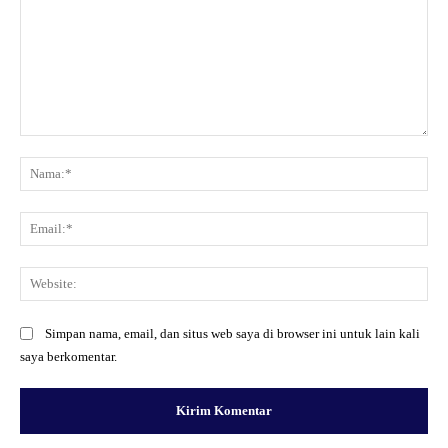
Komentar:
Na
Ema
Web
Simpan nama, email, dan situs web saya di browser ini untuk lain kali
saya berkomentar.