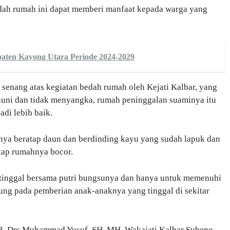
edah rumah ini dapat memberi manfaat kepada warga yang
aten Kayong Utara Periode 2024-2029
senang atas kegiatan bedah rumah oleh Kejati Kalbar, yang
uni dan tidak menyangka, rumah peninggalan suaminya itu
di lebih baik.
nya beratap daun dan berdinding kayu yang sudah lapuk dan
atap rumahnya bocor.
h tinggal bersama putri bungsunya dan hanya untuk memenuhi
tung pada pemberian anak-anaknya yang tinggal di sekitar
 DR. Drs Muhammad Yusuf, SH, MH, Wakajati Kalbar Subeno,