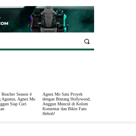
EKONOMI
OLAHRAGA
INFO SEHAT
PARIWI
 Reacher Season 4
Agnez Mo Satu Proyek
 Agustus, Agnez Mo
dengan Bintang Hollywood,
ggun Siap Curi
Anggun Muncul di Kolom
ian
Komentar dan Bikin Fans
Heboh!