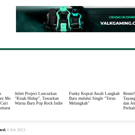
ONAL
DAERAH
HUKUM
PERISTIWA
POLITIK
n
Juliet Project Luncurkan
Funky Kopral Awali Langkah
Resmi!
nez Mo
“Kisah Hidup”, Tawarkan
Baru melalui Single “Terus
Tayang
Curi
Warna Baru Pop Rock Indie
Melangkah”
dan An
ettiest
Perhat
ted:
6 Juli 2023