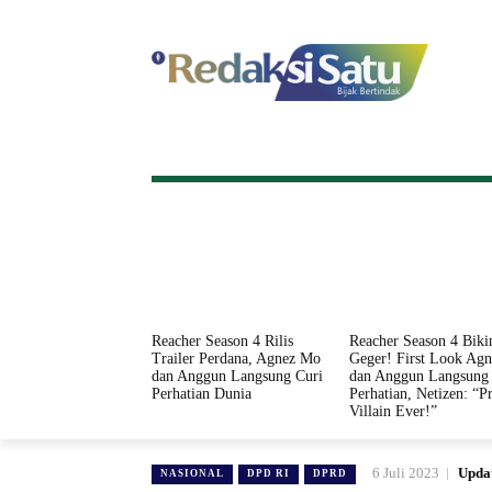
HOME
NASIONAL
INTERNASI
Reacher Season 4 Rilis
Reacher Season 4 Biki
Trailer Perdana, Agnez Mo
Geger! First Look Ag
dan Anggun Langsung Curi
dan Anggun Langsung 
Perhatian Dunia
Perhatian, Netizen: “Pr
Villain Ever!”
6 Juli 2023
Upda
NASIONAL
DPD RI
DPRD