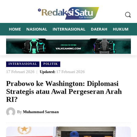
HOME
NASIONAL
INTERNASIONAL
DAERAH
HUKUM
P
INTERNASIONAL
POLITIK
17 Februari 2026
Updated:
17 Februari 2026
Prabowo ke Washington: Diplomasi
Strategis atau Awal Pergeseran Arah
RI?
By
Muhammad Sarman