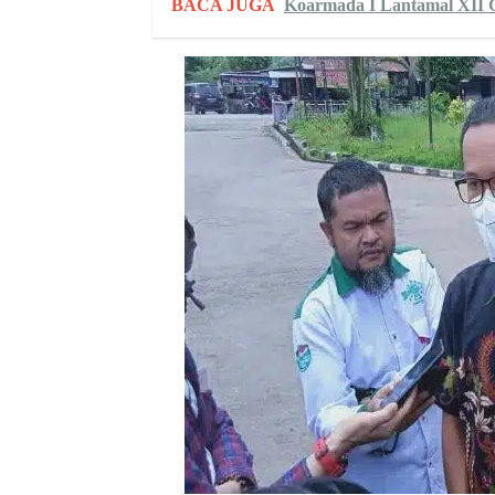
BACA JUGA
Koarmada I Lantamal XII G