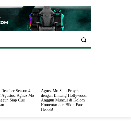
EKONOMI
OLAHRAGA
INFO SEHAT
PARIWI
 Reacher Season 4
Agnez Mo Satu Proyek
 Agustus, Agnez Mo
dengan Bintang Hollywood,
ggun Siap Curi
Anggun Muncul di Kolom
ian
Komentar dan Bikin Fans
Heboh!