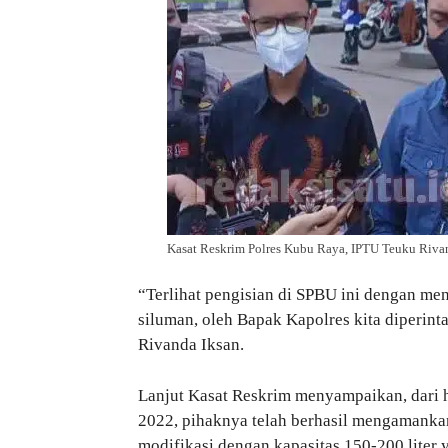
Kasat Reskrim Polres Kubu Raya, IPTU Teuku Rivand
“Terlihat pengisian di SPBU ini dengan me
siluman, oleh Bapak Kapolres kita diperin
Rivanda Iksan.
Lanjut Kasat Reskrim menyampaikan, dari h
2022, pihaknya telah berhasil mengamankan 
modifikasi dengan kapasitas
150-200
liter