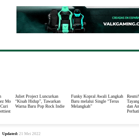
ONAL
DAERAH
HUKUM
PERISTIWA
POLITIK
n
Juliet Project Luncurkan
Funky Kopral Awali Langkah
Resmi!
nez Mo
“Kisah Hidup”, Tawarkan
Baru melalui Single “Terus
Tayang
Curi
Warna Baru Pop Rock Indie
Melangkah”
dan An
ettiest
Perhat
Updated:
21 Mei 2022