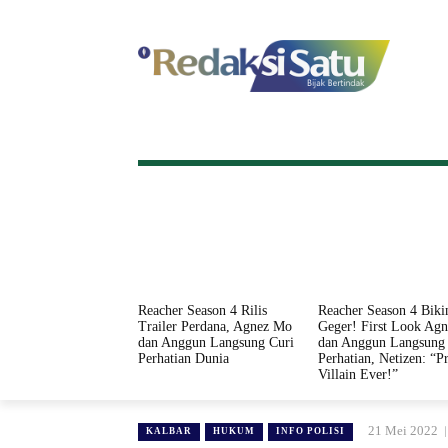
HOME
NASIONAL
INTERNASI
Reacher Season 4 Rilis
Reacher Season 4 Biki
Trailer Perdana, Agnez Mo
Geger! First Look Ag
dan Anggun Langsung Curi
dan Anggun Langsung 
Perhatian Dunia
Perhatian, Netizen: “Pr
Villain Ever!”
21 Mei 2022
KALBAR
HUKUM
INFO POLISI