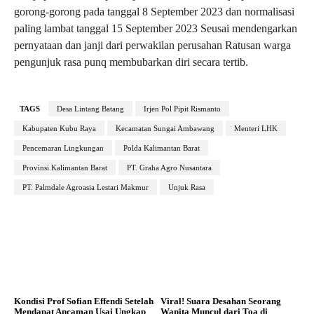
gorong-gorong pada tanggal 8 September 2023 dan normalisasi
paling lambat tanggal 15 September 2023 Seusai mendengarkan
pernyataan dan janji dari perwakilan perusahan Ratusan warga
pengunjuk rasa punq membubarkan diri secara tertib.
TAGS
Desa Lintang Batang
Irjen Pol Pipit Rismanto
Kabupaten Kubu Raya
Kecamatan Sungai Ambawang
Menteri LHK
Pencemaran Lingkungan
Polda Kalimantan Barat
Provinsi Kalimantan Barat
PT. Graha Agro Nusantara
PT. Palmdale Agroasia Lestari Makmur
Unjuk Rasa
Kondisi Prof Sofian Effendi Setelah
Viral! Suara Desahan Seorang
Mendapat Ancaman Usai Ungkap
Wanita Muncul dari Toa di