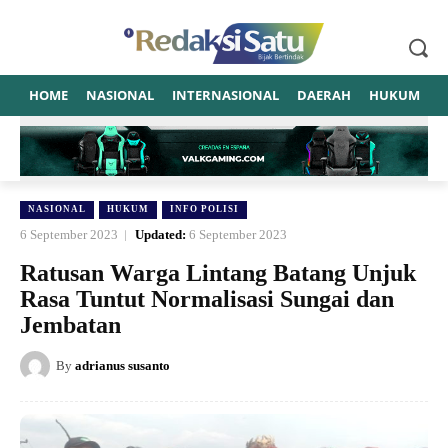
HOME
NASIONAL
INTERNASIONAL
DAERAH
HUKUM
P
NASIONAL
HUKUM
INFO POLISI
6 September 2023
Updated:
6 September 2023
Ratusan Warga Lintang Batang Unjuk
Rasa Tuntut Normalisasi Sungai dan
Jembatan
By
adrianus susanto