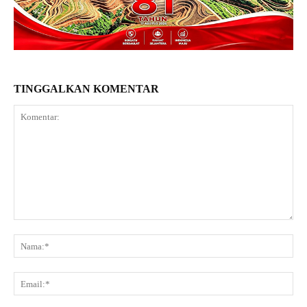
TINGGALKAN KOMENTAR
Komentar:
Na
Ema