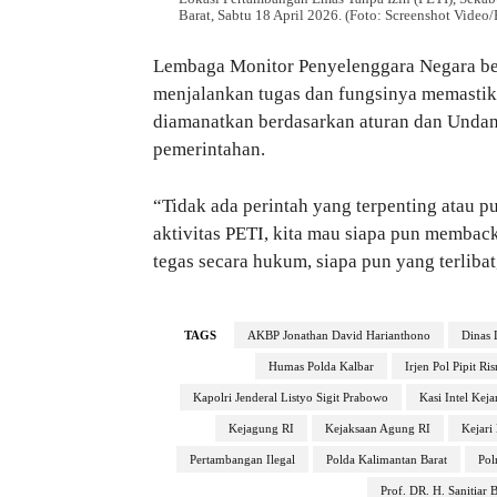
Barat, Sabtu 18 April 2026. (Foto: Screenshot Video/
Lembaga Monitor Penyelenggara Negara berh
menjalankan tugas dan fungsinya memastik
diamanatkan berdasarkan aturan dan Unda
pemerintahan.
“Tidak ada perintah yang terpenting atau pu
aktivitas PETI, kita mau siapa pun memback
tegas secara hukum, siapa pun yang terlibat
TAGS
AKBP Jonathan David Harianthono
Dinas 
Humas Polda Kalbar
Irjen Pol Pipit Ri
Kapolri Jenderal Listyo Sigit Prabowo
Kasi Intel Ke
Kejagung RI
Kejaksaan Agung RI
Kejar
Pertambangan Ilegal
Polda Kalimantan Barat
Pol
Prof. DR. H. Sanitiar