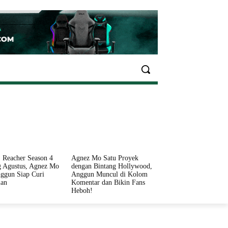
EKONOMI
OLAHRAGA
INFO SEHAT
PARIWI
 Reacher Season 4
Agnez Mo Satu Proyek
 Agustus, Agnez Mo
dengan Bintang Hollywood,
ggun Siap Curi
Anggun Muncul di Kolom
ian
Komentar dan Bikin Fans
Heboh!