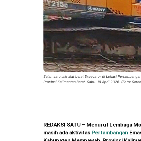
Salah satu unit alat berat Excavator di Lokasi Pertamban
Provinsi Kalimantan Barat, Sabtu 18 April 2026. (Foto: Scre
Bagikan
REDAKSI SATU – Menurut Lembaga Mon
masih ada aktivitas
Pertambangan
Emas
Kabupaten Mempawah, Provinsi Kaliman