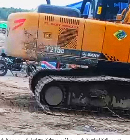
buk, Kecamatan Sadaniang, Kabupaten Mempawah, Provinsi Kalimantan