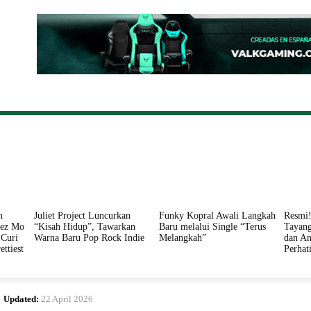
ONAL
DAERAH
HUKUM
PERISTIWA
POLITIK
n
Juliet Project Luncurkan
Funky Kopral Awali Langkah
Resmi!
nez Mo
“Kisah Hidup”, Tawarkan
Baru melalui Single “Terus
Tayang
Curi
Warna Baru Pop Rock Indie
Melangkah”
dan An
ettiest
Perhat
Updated:
22 April 2026