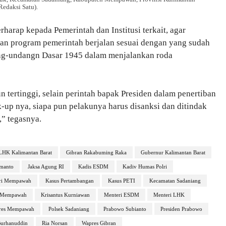
Redaksi Satu).
arap kepada Pemerintah dan Institusi terkait, agar
an program pemerintah berjalan sesuai dengan yang sudah
ng-undangn Dasar 1945 dalam menjalankan roda
n tertinggi, selain perintah bapak Presiden dalam penertiban
-up nya, siapa pun pelakunya harus disanksi dan ditindak
,” tegasnya.
LHK Kalimantan Barat
Gibran Rakabuming Raka
Gubernur Kalimantan Barat
smanto
Jaksa Agung RI
Kadis ESDM
Kadiv Humas Polri
jari Mempawah
Kasus Pertambangan
Kasus PETI
Kecamatan Sadaniang
i Mempawah
Krisantus Kurniawan
Menteri ESDM
Menteri LHK
res Mempawah
Polsek Sadaniang
Prabowo Subianto
Presiden Prabowo
 Burhanuddin
Ria Norsan
Wapres Gibran