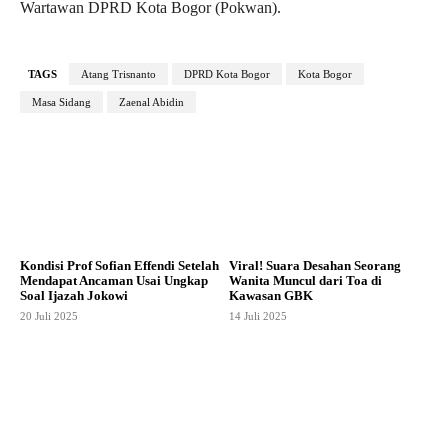
Wartawan DPRD Kota Bogor (Pokwan).
TAGS
Atang Trisnanto
DPRD Kota Bogor
Kota Bogor
Masa Sidang
Zaenal Abidin
Kondisi Prof Sofian Effendi Setelah
Viral! Suara Desahan Seorang
Mendapat Ancaman Usai Ungkap
Wanita Muncul dari Toa di
Soal Ijazah Jokowi
Kawasan GBK
20 Juli 2025
14 Juli 2025