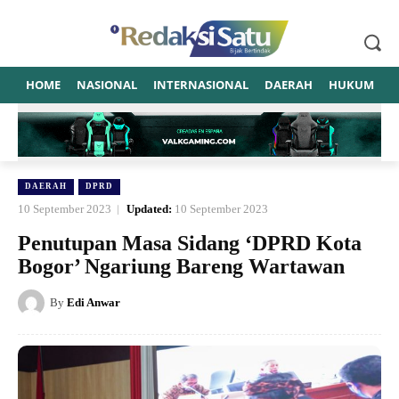
HOME
NASIONAL
INTERNASIONAL
DAERAH
HUKUM
P
DAERAH
DPRD
10 September 2023
Updated:
10 September 2023
Penutupan Masa Sidang ‘DPRD Kota
Bogor’ Ngariung Bareng Wartawan
By
Edi Anwar