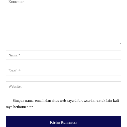
Komentar:
Na
Ema
Web
Simpan nama, email, dan situs web saya di browser ini untuk lain kali
saya berkomentar.