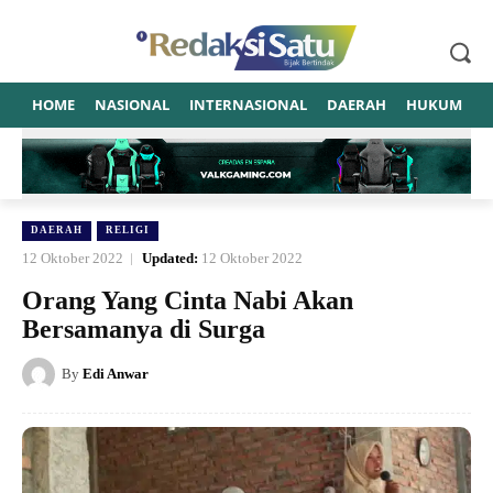
HOME
NASIONAL
INTERNASIONAL
DAERAH
HUKUM
P
DAERAH
RELIGI
12 Oktober 2022
Updated:
12 Oktober 2022
Orang Yang Cinta Nabi Akan
Bersamanya di Surga
By
Edi Anwar