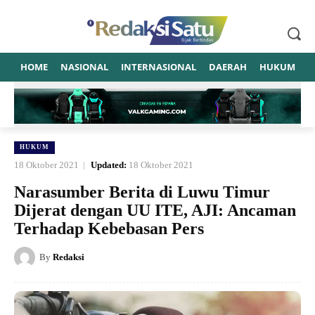
HOME
NASIONAL
INTERNASIONAL
DAERAH
HUKUM
P
HUKUM
18 Oktober 2021
Updated:
18 Oktober 2021
Narasumber Berita di Luwu Timur
Dijerat dengan UU ITE, AJI: Ancaman
Terhadap Kebebasan Pers
By
Redaksi