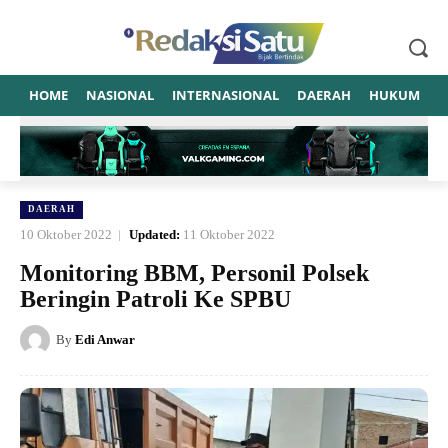
HOME
NASIONAL
INTERNASIONAL
DAERAH
HUKUM
P
DAERAH
10 Oktober 2022
Updated:
11 Oktober 2022
Monitoring BBM, Personil Polsek
Beringin Patroli Ke SPBU
By
Edi Anwar