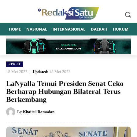
HOME
NASIONAL
INTERNASIONAL
DAERAH
HUKUM
P
DPD RI
18 Mei 2023
Updated:
18 Mei 2023
LaNyalla Temui Presiden Senat Ceko
Berharap Hubungan Bilateral Terus
Berkembang
By
Khairul Ramadan