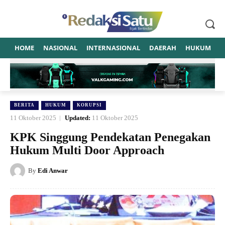
HOME
NASIONAL
INTERNASIONAL
DAERAH
HUKUM
P
BERITA
HUKUM
KORUPSI
11 Oktober 2025
Updated:
11 Oktober 2025
KPK Singgung Pendekatan Penegakan
Hukum Multi Door Approach
By
Edi Anwar