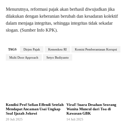
Menurutnya, reformasi pajak akan berhasil diwujudkan jika
dilakukan dengan keberanian berubah dan kesadaran kolektif
dalam menjaga integritas, sehingga integritas tidak sekadar
slogan. (Sumber Info KPK).
TAGS
Dirjen Pajak
Kemenkeu RI
Komisi Pemberantasan Korupsi
Multi Door Approach
Setyo Budiyanto
Kondisi Prof Sofian Effendi Setelah
Viral! Suara Desahan Seorang
Mendapat Ancaman Usai Ungkap
Wanita Muncul dari Toa di
Soal Ijazah Jokowi
Kawasan GBK
20 Juli 2025
14 Juli 2025