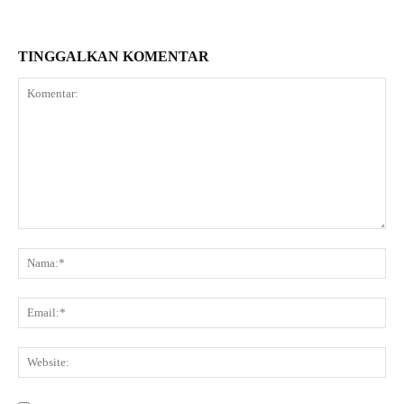
TINGGALKAN KOMENTAR
Komentar:
Na
Ema
Web