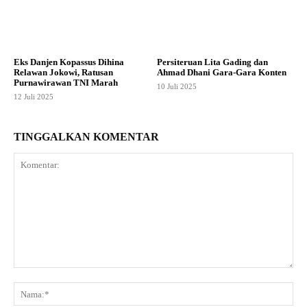
Eks Danjen Kopassus Dihina
Persiteruan Lita Gading dan
Relawan Jokowi, Ratusan
Ahmad Dhani Gara-Gara Konten
Purnawirawan TNI Marah
10 Juli 2025
12 Juli 2025
TINGGALKAN KOMENTAR
Komentar:
Na