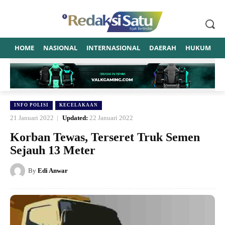
HOME
NASIONAL
INTERNASIONAL
DAERAH
HUKUM
P
INFO POLISI
KECELAKAAN
21 Januari 2022
Updated:
22 Januari 2022
Korban Tewas, Terseret Truk Semen
Sejauh 13 Meter
By
Edi Anwar