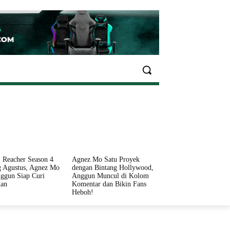
EKONOMI
OLAHRAGA
INFO SEHAT
PARIWI
 Reacher Season 4
Agnez Mo Satu Proyek
 Agustus, Agnez Mo
dengan Bintang Hollywood,
ggun Siap Curi
Anggun Muncul di Kolom
ian
Komentar dan Bikin Fans
Heboh!