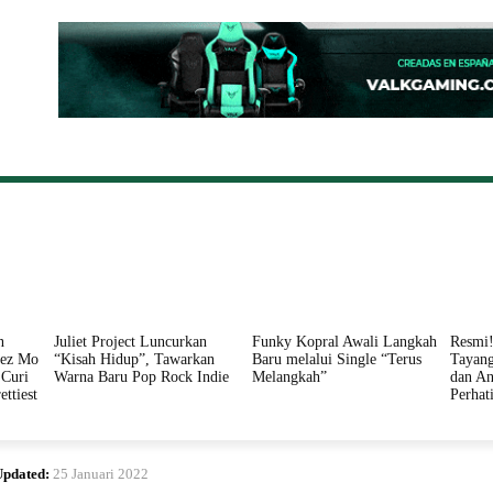
ONAL
DAERAH
HUKUM
PERISTIWA
POLITIK
n
Juliet Project Luncurkan
Funky Kopral Awali Langkah
Resmi!
nez Mo
“Kisah Hidup”, Tawarkan
Baru melalui Single “Terus
Tayang
Curi
Warna Baru Pop Rock Indie
Melangkah”
dan An
ettiest
Perhat
Updated:
25 Januari 2022