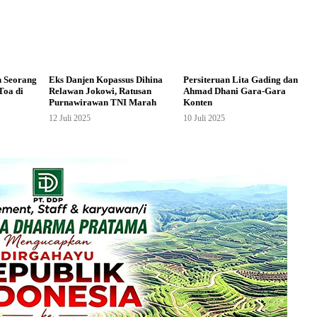
n Seorang
Eks Danjen Kopassus Dihina
Persiteruan Lita Gading dan
Toa di
Relawan Jokowi, Ratusan
Ahmad Dhani Gara-Gara
Purnawirawan TNI Marah
Konten
12 Juli 2025
10 Juli 2025