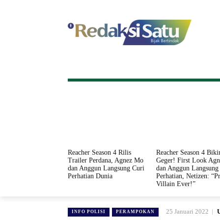
HOME
NASIONAL
INTERNASI
Reacher Season 4 Rilis
Reacher Season 4 Biki
Trailer Perdana, Agnez Mo
Geger! First Look Ag
dan Anggun Langsung Curi
dan Anggun Langsung 
Perhatian Dunia
Perhatian, Netizen: “Pr
Villain Ever!”
25 Januari 2022
INFO POLISI
PERAMPOKAN