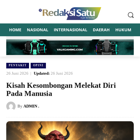
HOME
NASIONAL
INTERNASIONAL
DAERAH
HUKUM
P
PENYAKIT
OPINI
26 Juni 2026
Updated:
26 Juni 2026
Kisah Kesombongan Melekat Diri
Pada Manusia
By
ADMIN .