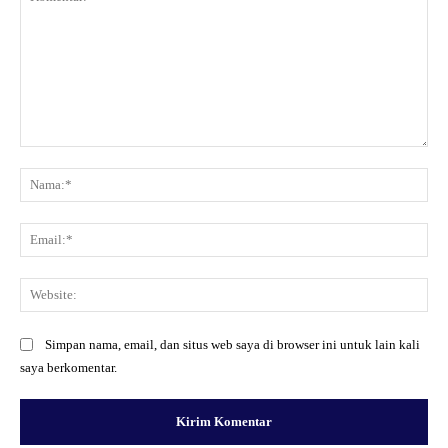
Komentar:
Na
Ema
Web
Simpan nama, email, dan situs web saya di browser ini untuk lain kali
saya berkomentar.