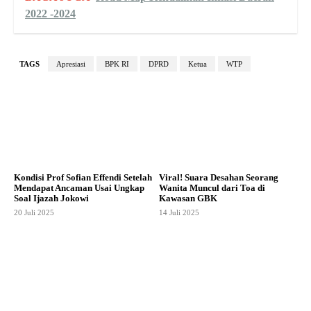
2022 -2024
TAGS
Apresiasi
BPK RI
DPRD
Ketua
WTP
Kondisi Prof Sofian Effendi Setelah
Viral! Suara Desahan Seorang
Mendapat Ancaman Usai Ungkap
Wanita Muncul dari Toa di
Soal Ijazah Jokowi
Kawasan GBK
20 Juli 2025
14 Juli 2025