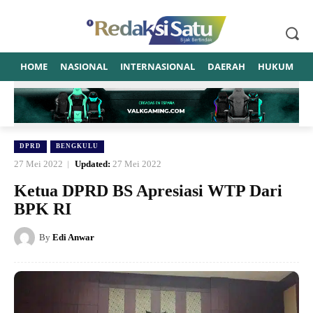
HOME
NASIONAL
INTERNASIONAL
DAERAH
HUKUM
P
DPRD
BENGKULU
27 Mei 2022
Updated:
27 Mei 2022
Ketua DPRD BS Apresiasi WTP Dari
BPK RI
By
Edi Anwar