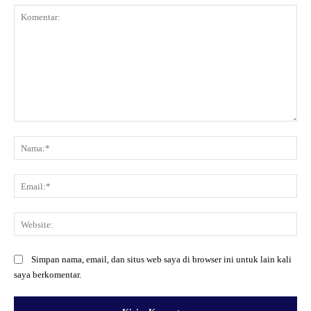
Komentar:
Na
Ema
Web
Simpan nama, email, dan situs web saya di browser ini untuk lain kali
saya berkomentar.