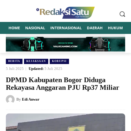
HOME
NASIONAL
INTERNASIONAL
DAERAH
HUKUM
P
BERITA
KEJAKSAAN
KORUPSI
5 Juli 2025
Updated:
5 Juli 2025
DPMD Kabupaten Bogor Diduga
Rekayasa Anggaran PJU Rp37 Miliar
By
Edi Anwar