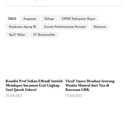
TAGS
Anggaran
Diduga
DPMD Kabupaten Bogor
Kejaksaan Agung RI
Komisi Pemberantasan Korupsi
Rekayasa
Rp37 Miliar
ST Burhanuddin
Kondisi Prof Sofian Effendi Setelah
Viral! Suara Desahan Seorang
Mendapat Ancaman Usai Ungkap
Wanita Muncul dari Toa di
Soal Ijazah Jokowi
Kawasan GBK
20 Juli 2025
14 Juli 2025