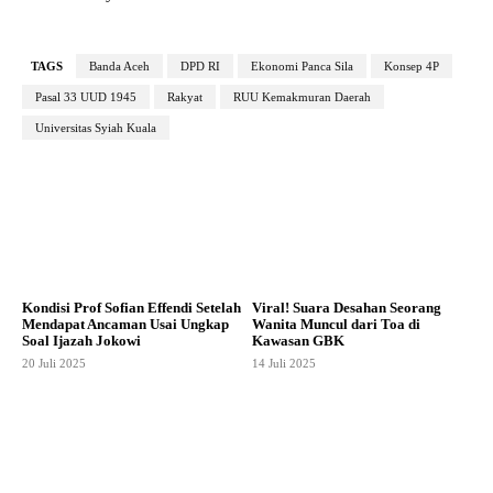
TAGS
Banda Aceh
DPD RI
Ekonomi Panca Sila
Konsep 4P
Pasal 33 UUD 1945
Rakyat
RUU Kemakmuran Daerah
Universitas Syiah Kuala
Kondisi Prof Sofian Effendi Setelah
Viral! Suara Desahan Seorang
Mendapat Ancaman Usai Ungkap
Wanita Muncul dari Toa di
Soal Ijazah Jokowi
Kawasan GBK
20 Juli 2025
14 Juli 2025