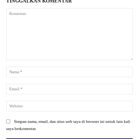
TINGGALKAN KOMENTAR
Komentar:
Na
Ema
Web
Simpan nama, email, dan situs web saya di browser ini untuk lain kali
saya berkomentar.