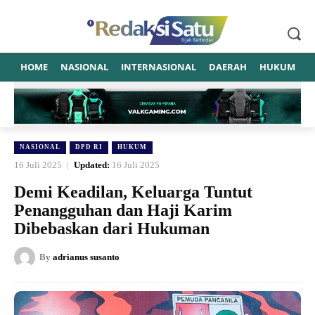
HOME
NASIONAL
INTERNASIONAL
DAERAH
HUKUM
P
NASIONAL
DPD RI
HUKUM
16 Juli 2025
Updated:
16 Juli 2025
Demi Keadilan, Keluarga Tuntut
Penangguhan dan Haji Karim
Dibebaskan dari Hukuman
By
adrianus susanto