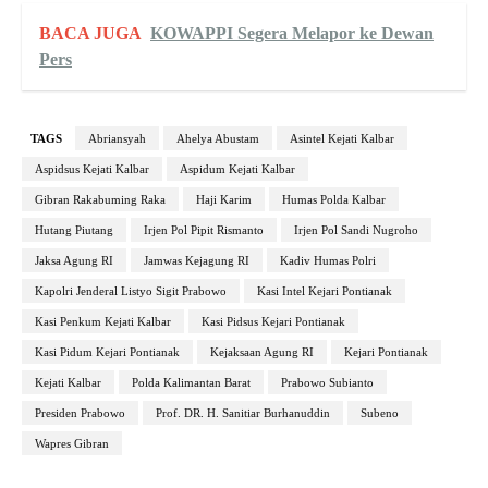
BACA JUGA
KOWAPPI Segera Melapor ke Dewan
Pers
TAGS
Abriansyah
Ahelya Abustam
Asintel Kejati Kalbar
Aspidsus Kejati Kalbar
Aspidum Kejati Kalbar
Gibran Rakabuming Raka
Haji Karim
Humas Polda Kalbar
Hutang Piutang
Irjen Pol Pipit Rismanto
Irjen Pol Sandi Nugroho
Jaksa Agung RI
Jamwas Kejagung RI
Kadiv Humas Polri
Kapolri Jenderal Listyo Sigit Prabowo
Kasi Intel Kejari Pontianak
Kasi Penkum Kejati Kalbar
Kasi Pidsus Kejari Pontianak
Kasi Pidum Kejari Pontianak
Kejaksaan Agung RI
Kejari Pontianak
Kejati Kalbar
Polda Kalimantan Barat
Prabowo Subianto
Presiden Prabowo
Prof. DR. H. Sanitiar Burhanuddin
Subeno
Wapres Gibran