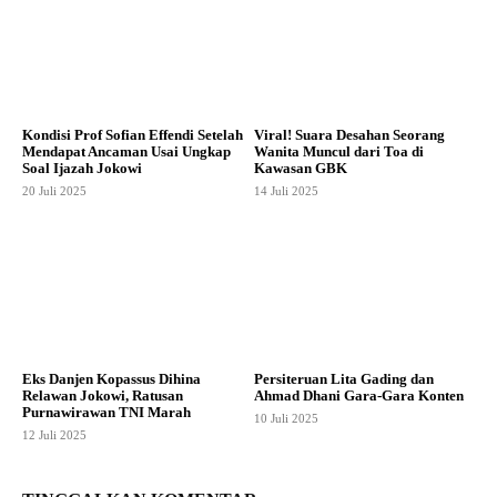
Kondisi Prof Sofian Effendi Setelah
Viral! Suara Desahan Seorang
Mendapat Ancaman Usai Ungkap
Wanita Muncul dari Toa di
Soal Ijazah Jokowi
Kawasan GBK
20 Juli 2025
14 Juli 2025
Eks Danjen Kopassus Dihina
Persiteruan Lita Gading dan
Relawan Jokowi, Ratusan
Ahmad Dhani Gara-Gara Konten
Purnawirawan TNI Marah
10 Juli 2025
12 Juli 2025