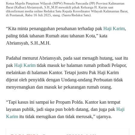
Ketua Majelis Pimpinan Wilayah (MPW) Pemuda Pancasila (PP) Provinsi Kalimantan
Barat (Kalbar) Abriansyah, S.H.,M.H mewakili pihak Keluarga H. Karim saat
dikonfirmasi media online Redaksi Satu Kepala Koordinator Wilayah Kalimantan Barat,
di Pontianak, Rabu 16 Juli 2025, siang. (Santo/Redaksi Satu).
“Kita minta penangguhan penahanan terhadap pak
Haji Karim
,
paling tidak tahanan Rumah atau tahanan Kota,” kata
Abriansyah, S.H.,M.H.
Padahal menurut Abriansyah, pada saat menagih hutang, saat itu
pak
Haji Karim
tidak masuk ke halaman rumah pribadi Pelapor,
melainkan di halaman Kantor. Tetapi justru Pak Haji Karim
dijerat oleh penyidik dengan Undang-undang Perbuatan tidak
menyenangkan dan masuk ke pekarangan rumah orang.
“Tapi kasus ini sampai ke Propam Polda. Kantor kan tempat
layanan publik, jadi siapa pun boleh datang, dan juga pak
Haji
Karim
itu tidak merugikan dan tidak merusak,” ujarnya.