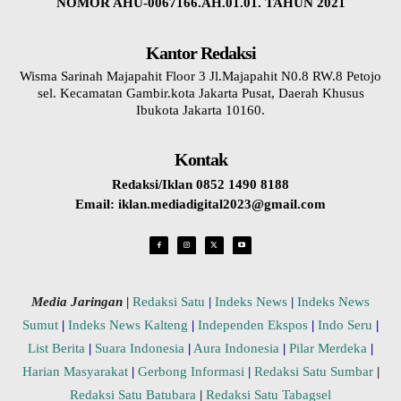
NOMOR AHU-0067166.AH.01.01. TAHUN 2021
Kantor Redaksi
Wisma Sarinah Majapahit Floor 3 Jl.Majapahit N0.8 RW.8 Petojo
sel. Kecamatan Gambir.kota Jakarta Pusat, Daerah Khusus
Ibukota Jakarta 10160.
Kontak
Redaksi/Iklan 0852 1490 8188
Email: iklan.mediadigital2023@gmail.com
Media Jaringan
|
Redaksi Satu
|
Indeks News
|
Indeks News
Sumut
|
Indeks News Kalteng
|
Independen Ekspos
|
Indo Seru
|
List Berita
|
Suara Indonesia
|
Aura Indonesia
|
Pilar Merdeka
|
Harian Masyarakat
|
Gerbong Informasi
|
Redaksi Satu Sumbar
|
Redaksi Satu Batubara
|
Redaksi Satu Tabagsel