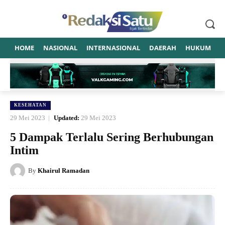
HOME
NASIONAL
INTERNASIONAL
DAERAH
HUKUM
P
KESEHATAN
29 Mei 2023
Updated:
29 Mei 2023
5 Dampak Terlalu Sering Berhubungan
Intim
By
Khairul Ramadan