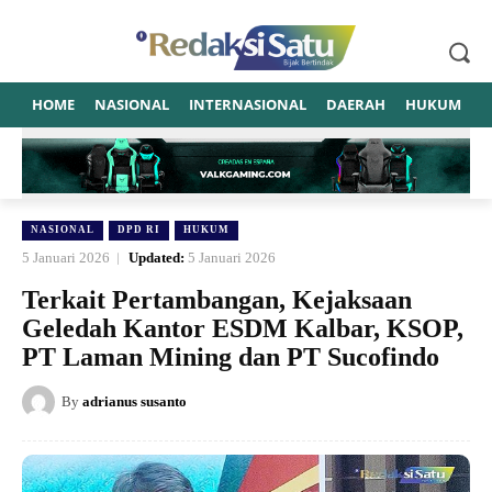
HOME
NASIONAL
INTERNASIONAL
DAERAH
HUKUM
P
NASIONAL
DPD RI
HUKUM
5 Januari 2026
Updated:
5 Januari 2026
Terkait Pertambangan, Kejaksaan
Geledah Kantor ESDM Kalbar, KSOP,
PT Laman Mining dan PT Sucofindo
By
adrianus susanto