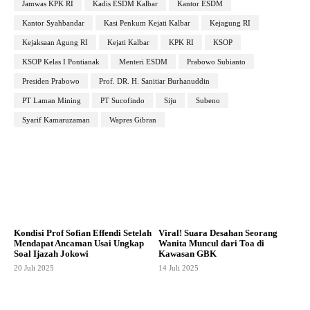
Jamwas KPK RI
Kadis ESDM Kalbar
Kantor ESDM
Kantor Syahbandar
Kasi Penkum Kejati Kalbar
Kejagung RI
Kejaksaan Agung RI
Kejati Kalbar
KPK RI
KSOP
KSOP Kelas I Pontianak
Menteri ESDM
Prabowo Subianto
Presiden Prabowo
Prof. DR. H. Sanitiar Burhanuddin
PT Laman Mining
PT Sucofindo
Siju
Subeno
Syarif Kamaruzaman
Wapres Gibran
Kondisi Prof Sofian Effendi Setelah
Viral! Suara Desahan Seorang
Mendapat Ancaman Usai Ungkap
Wanita Muncul dari Toa di
Soal Ijazah Jokowi
Kawasan GBK
20 Juli 2025
14 Juli 2025