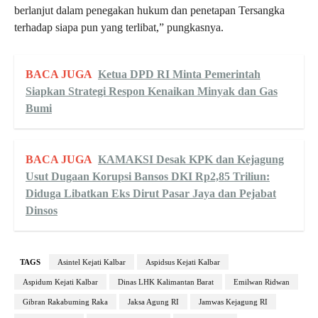
berlanjut dalam penegakan hukum dan penetapan Tersangka
terhadap siapa pun yang terlibat,” pungkasnya.
BACA JUGA
Ketua DPD RI Minta Pemerintah
Siapkan Strategi Respon Kenaikan Minyak dan Gas
Bumi
BACA JUGA
KAMAKSI Desak KPK dan Kejagung
Usut Dugaan Korupsi Bansos DKI Rp2,85 Triliun:
Diduga Libatkan Eks Dirut Pasar Jaya dan Pejabat
Dinsos
TAGS
Asintel Kejati Kalbar
Aspidsus Kejati Kalbar
Aspidum Kejati Kalbar
Dinas LHK Kalimantan Barat
Emilwan Ridwan
Gibran Rakabuming Raka
Jaksa Agung RI
Jamwas Kejagung RI