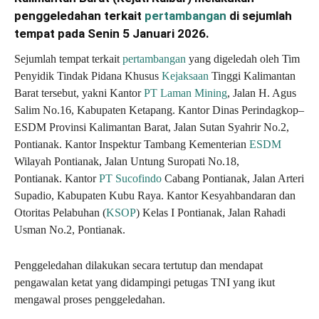
penggeledahan terkait
pertambangan
di sejumlah
tempat pada Senin 5 Januari 2026.
Sejumlah tempat terkait
pertambangan
yang digeledah oleh Tim
Penyidik Tindak Pidana Khusus
Kejaksaan
Tinggi Kalimantan
Barat tersebut, yakni Kantor
PT Laman Mining
, Jalan H. Agus
Salim No.16, Kabupaten Ketapang. Kantor Dinas Perindagkop–
ESDM Provinsi Kalimantan Barat, Jalan Sutan Syahrir No.2,
Pontianak. Kantor Inspektur Tambang Kementerian
ESDM
Wilayah Pontianak, Jalan Untung Suropati No.18,
Pontianak. Kantor
PT Sucofindo
Cabang Pontianak, Jalan Arteri
Supadio, Kabupaten Kubu Raya. Kantor Kesyahbandaran dan
Otoritas Pelabuhan (
KSOP
) Kelas I Pontianak, Jalan Rahadi
Usman No.2, Pontianak.
Penggeledahan dilakukan secara tertutup dan mendapat
pengawalan ketat yang didampingi petugas TNI yang ikut
mengawal proses penggeledahan.