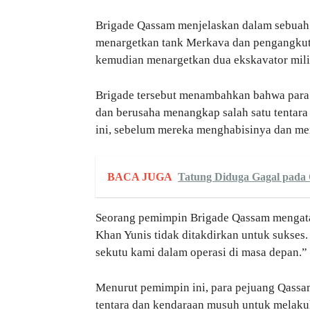
Brigade Qassam menjelaskan dalam sebuah 
menargetkan tank Merkava dan pengangkut p
kemudian menargetkan dua ekskavator milit
Brigade tersebut menambahkan bahwa par
dan berusaha menangkap salah satu tentara 
ini, sebelum mereka menghabisinya dan men
BACA JUGA
Tatung Diduga Gagal pada
Seorang pemimpin Brigade Qassam menga
Khan Yunis tidak ditakdirkan untuk sukse
sekutu kami dalam operasi di masa depan.”
Menurut pemimpin ini, para pejuang Qass
tentara dan kendaraan musuh untuk melaku