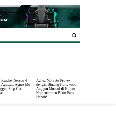
EKONOMI
OLAHRAGA
INFO SEHAT
PARIWI
 Reacher Season 4
Agnez Mo Satu Proyek
 Agustus, Agnez Mo
dengan Bintang Hollywood,
ggun Siap Curi
Anggun Muncul di Kolom
ian
Komentar dan Bikin Fans
Heboh!