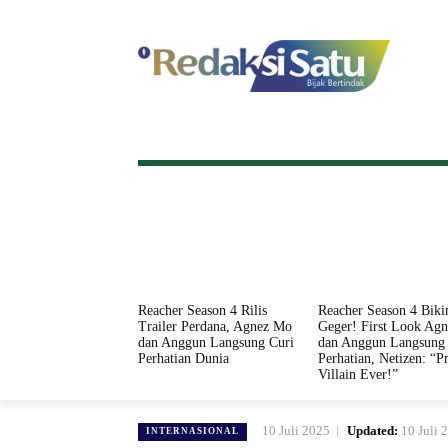
HOME
NASIONAL
INTERNASI
Reacher Season 4 Rilis
Reacher Season 4 Biki
Trailer Perdana, Agnez Mo
Geger! First Look Ag
dan Anggun Langsung Curi
dan Anggun Langsung 
Perhatian Dunia
Perhatian, Netizen: “Pr
Villain Ever!”
10 Juli 2025
Updated:
10 Juli 
INTERNASIONAL