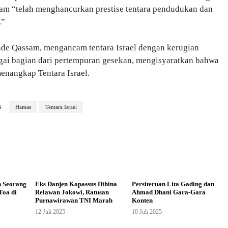
sam “telah menghancurkan prestise tentara pendudukan dan
.”
gade Qassam, mengancam tentara Israel dengan kerugian
bagai bagian dari pertempuran gesekan, mengisyaratkan bahwa
enangkap Tentara Israel.
S
Hamas
Tentara Israel
n Seorang
Eks Danjen Kopassus Dihina
Persiteruan Lita Gading dan
Toa di
Relawan Jokowi, Ratusan
Ahmad Dhani Gara-Gara
Purnawirawan TNI Marah
Konten
12 Juli 2025
10 Juli 2025