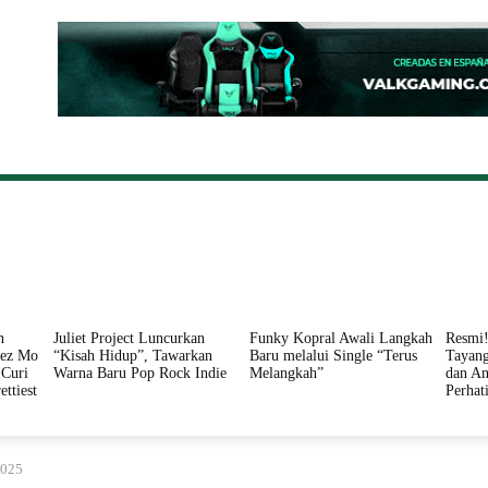
ONAL
DAERAH
HUKUM
PERISTIWA
POLITIK
n
Juliet Project Luncurkan
Funky Kopral Awali Langkah
Resmi!
nez Mo
“Kisah Hidup”, Tawarkan
Baru melalui Single “Terus
Tayang
Curi
Warna Baru Pop Rock Indie
Melangkah”
dan An
ettiest
Perhat
2025