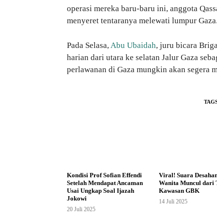
operasi mereka baru-baru ini, anggota Qas
menyeret tentaranya melewati lumpur Gaza
Pada Selasa,
Abu Ubaidah
, juru bicara Bri
harian dari utara ke selatan Jalur Gaza se
perlawanan di Gaza mungkin akan segera m
TAG
Kondisi Prof Sofian Effendi
Viral! Suara Desaha
Setelah Mendapat Ancaman
Wanita Muncul dari 
Usai Ungkap Soal Ijazah
Kawasan GBK
Jokowi
14 Juli 2025
20 Juli 2025