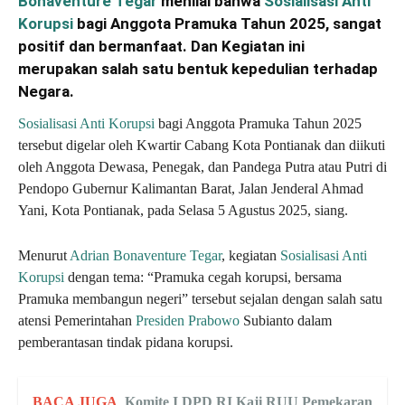
Bonaventure Tegar
menilai bahwa
Sosialisasi
Anti
Korupsi
bagi Anggota Pramuka Tahun 2025, sangat
positif dan bermanfaat. Dan Kegiatan ini
merupakan salah satu bentuk kepedulian terhadap
Negara.
Sosialisasi
Anti Korupsi
bagi Anggota Pramuka Tahun 2025
tersebut digelar oleh Kwartir Cabang Kota Pontianak dan diikuti
oleh Anggota Dewasa, Penegak, dan Pandega Putra atau Putri di
Pendopo Gubernur Kalimantan Barat, Jalan Jenderal Ahmad
Yani, Kota Pontianak, pada Selasa 5 Agustus 2025, siang.
Menurut
Adrian Bonaventure Tegar
, kegiatan
Sosialisasi
Anti
Korupsi
dengan tema: “Pramuka cegah korupsi, bersama
Pramuka membangun negeri” tersebut sejalan dengan salah satu
atensi Pemerintahan
Presiden Prabowo
Subianto dalam
pemberantasan tindak pidana korupsi.
BACA JUGA
Komite I DPD RI Kaji RUU Pemekaran