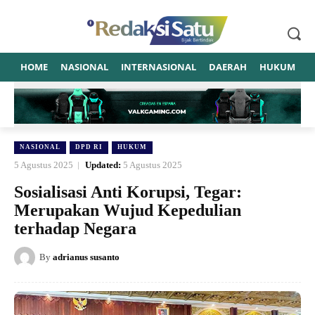
HOME
NASIONAL
INTERNASIONAL
DAERAH
HUKUM
P
NASIONAL
DPD RI
HUKUM
5 Agustus 2025
Updated:
5 Agustus 2025
Sosialisasi Anti Korupsi, Tegar:
Merupakan Wujud Kepedulian
terhadap Negara
By
adrianus susanto