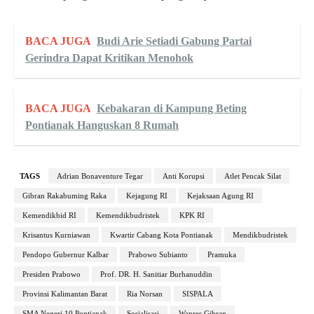
BACA JUGA
Budi Arie Setiadi Gabung Partai
Gerindra Dapat Kritikan Menohok
BACA JUGA
Kebakaran di Kampung Beting
Pontianak Hanguskan 8 Rumah
TAGS
Adrian Bonaventure Tegar
Anti Korupsi
Atlet Pencak Silat
Gibran Rakabuming Raka
Kejagung RI
Kejaksaan Agung RI
Kemendikbid RI
Kemendikbudristek
KPK RI
Krisantus Kurniawan
Kwartir Cabang Kota Pontianak
Mendikbudristek
Pendopo Gubernur Kalbar
Prabowo Subianto
Pramuka
Presiden Prabowo
Prof. DR. H. Sanitiar Burhanuddin
Provinsi Kalimantan Barat
Ria Norsan
SISPALA
SMA Negeri 10 Pontianak
Sosialisasi
Wapres Gibran