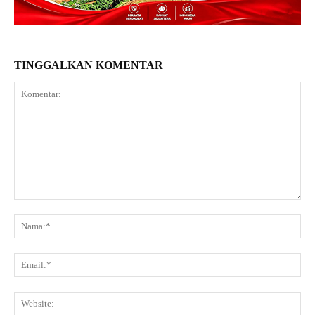
TINGGALKAN KOMENTAR
Komentar:
Na
Ema
Web