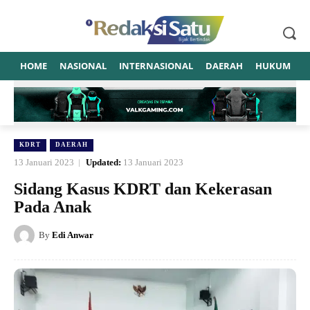
HOME
NASIONAL
INTERNASIONAL
DAERAH
HUKUM
P
KDRT
DAERAH
13 Januari 2023
Updated:
13 Januari 2023
Sidang Kasus KDRT dan Kekerasan
Pada Anak
By
Edi Anwar