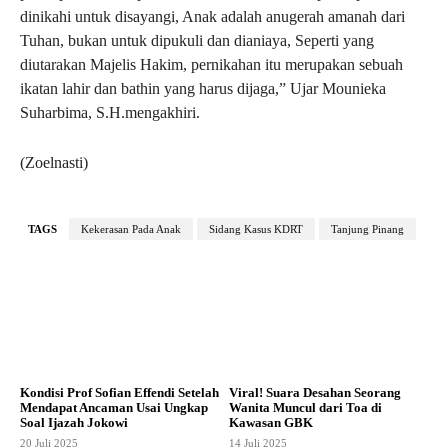
dinikahi untuk disayangi, Anak adalah anugerah amanah dari
Tuhan, bukan untuk dipukuli dan dianiaya, Seperti yang
diutarakan Majelis Hakim, pernikahan itu merupakan sebuah
ikatan lahir dan bathin yang harus dijaga,” Ujar Mounieka
Suharbima, S.H.mengakhiri.
(Zoelnasti)
TAGS
Kekerasan Pada Anak
Sidang Kasus KDRT
Tanjung Pinang
Kondisi Prof Sofian Effendi Setelah
Viral! Suara Desahan Seorang
Mendapat Ancaman Usai Ungkap
Wanita Muncul dari Toa di
Soal Ijazah Jokowi
Kawasan GBK
20 Juli 2025
14 Juli 2025