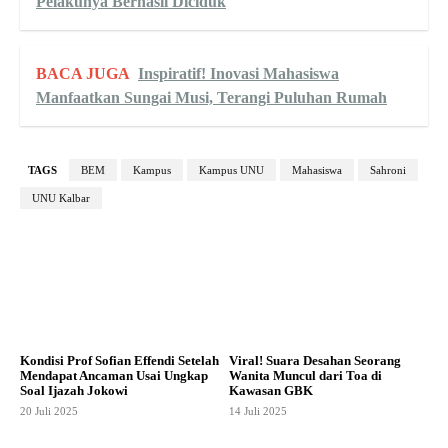
Pelakunya Berhasil Diciduk
BACA JUGA
Inspiratif! Inovasi Mahasiswa
Manfaatkan Sungai Musi, Terangi Puluhan Rumah
TAGS
BEM
Kampus
Kampus UNU
Mahasiswa
Sahroni
UNU Kalbar
Kondisi Prof Sofian Effendi Setelah
Viral! Suara Desahan Seorang
Mendapat Ancaman Usai Ungkap
Wanita Muncul dari Toa di
Soal Ijazah Jokowi
Kawasan GBK
20 Juli 2025
14 Juli 2025