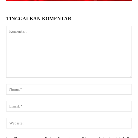
TINGGALKAN KOMENTAR
Komentar:
Na
Ema
Web