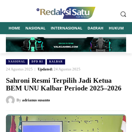
HOME
NASIONAL
INTERNASIONAL
DAERAH
HUKUM
P
NASIONAL
DPD RI
KALBAR
24 Agustus 2025
Updated:
24 Agustus 2025
Sahroni Resmi Terpilih Jadi Ketua
BEM UNU Kalbar Periode 2025–2026
By
adrianus susanto