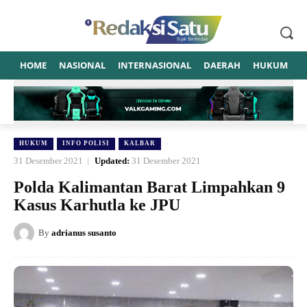
HOME
NASIONAL
INTERNASIONAL
DAERAH
HUKUM
P
HUKUM
INFO POLISI
KALBAR
31 Desember 2021
Updated:
31 Desember 2021
Polda Kalimantan Barat Limpahkan 9
Kasus Karhutla ke JPU
By
adrianus susanto