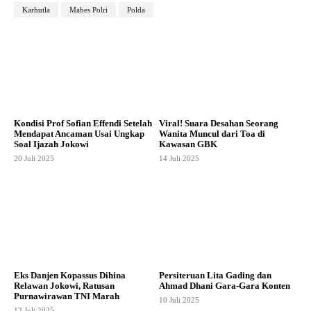
Karhutla
Mabes Polri
Polda
Kondisi Prof Sofian Effendi Setelah
Viral! Suara Desahan Seorang
Mendapat Ancaman Usai Ungkap
Wanita Muncul dari Toa di
Soal Ijazah Jokowi
Kawasan GBK
20 Juli 2025
14 Juli 2025
Eks Danjen Kopassus Dihina
Persiteruan Lita Gading dan
Relawan Jokowi, Ratusan
Ahmad Dhani Gara-Gara Konten
Purnawirawan TNI Marah
10 Juli 2025
12 Juli 2025