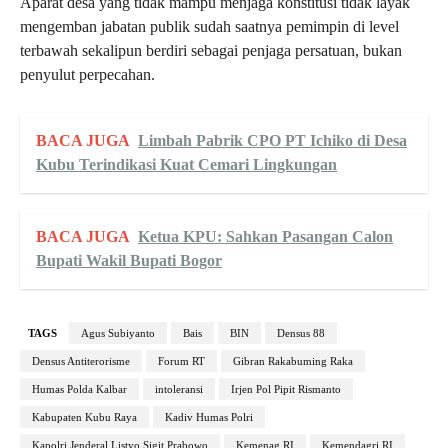
Aparat desa yang tidak mampu menjaga konstitusi tidak layak
mengemban jabatan publik sudah saatnya pemimpin di level
terbawah sekalipun berdiri sebagai penjaga persatuan, bukan
penyulut perpecahan.
BACA JUGA
Limbah Pabrik CPO PT Ichiko di Desa
Kubu Terindikasi Kuat Cemari Lingkungan
BACA JUGA
Ketua KPU: Sahkan Pasangan Calon
Bupati Wakil Bupati Bogor
TAGS
Agus Subiyanto
Bais
BIN
Densus 88
Densus Antiterorisme
Forum RT
Gibran Rakabuming Raka
Humas Polda Kalbar
intoleransi
Irjen Pol Pipit Rismanto
Kabupaten Kubu Raya
Kadiv Humas Polri
Kapolri Jenderal Listyo Sigit Prabowo
Kemenag RI
Kemendagri RI