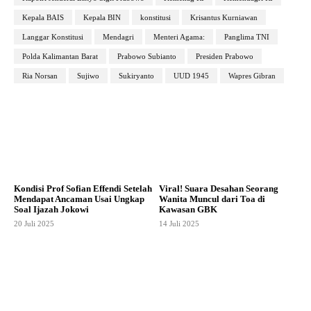
Kepala BAIS
Kepala BIN
konstitusi
Krisantus Kurniawan
Langgar Konstitusi
Mendagri
Menteri Agama:
Panglima TNI
Polda Kalimantan Barat
Prabowo Subianto
Presiden Prabowo
Ria Norsan
Sujiwo
Sukiryanto
UUD 1945
Wapres Gibran
Kondisi Prof Sofian Effendi Setelah
Viral! Suara Desahan Seorang
Mendapat Ancaman Usai Ungkap
Wanita Muncul dari Toa di
Soal Ijazah Jokowi
Kawasan GBK
20 Juli 2025
14 Juli 2025