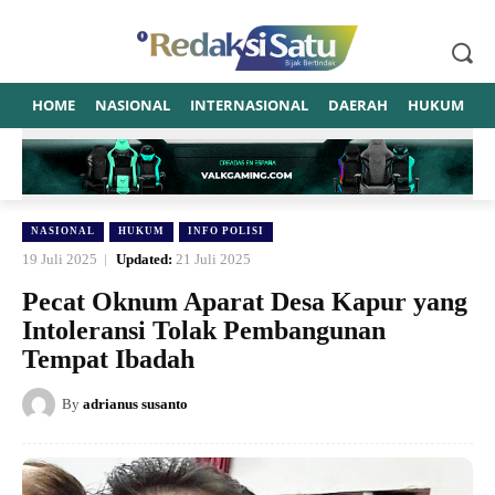
HOME
NASIONAL
INTERNASIONAL
DAERAH
HUKUM
P
NASIONAL
HUKUM
INFO POLISI
19 Juli 2025
Updated:
21 Juli 2025
Pecat Oknum Aparat Desa Kapur yang
Intoleransi Tolak Pembangunan
Tempat Ibadah
By
adrianus susanto