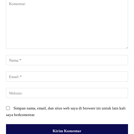
Komentar:
Na
Ema
Web
Simpan nama, email, dan situs web saya di browser ini untuk lain kali
saya berkomentar.