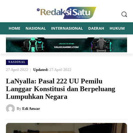
HOME
NASIONAL
INTERNASIONAL
DAERAH
HUKUM
P
NASIONAL
27 April 2022
Updated:
27 April 2022
LaNyalla: Pasal 222 UU Pemilu
Langgar Konstitusi dan Berpeluang
Lumpuhkan Negara
By
Edi Anwar