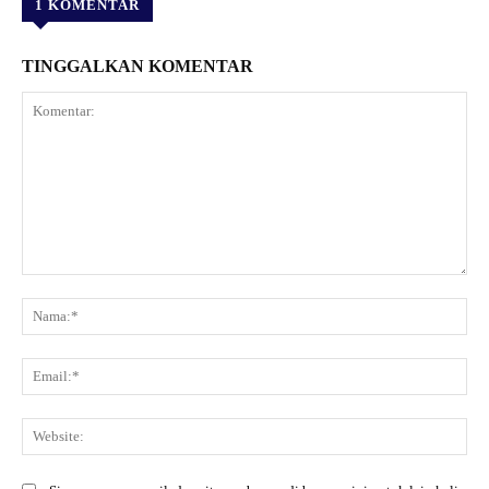
1 KOMENTAR
TINGGALKAN KOMENTAR
Komentar:
Na
Ema
Web