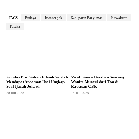
TAGS
Budaya
Jawa tengah
Kabupaten Banyumas
Purwokerto
Pusaka
Kondisi Prof Sofian Effendi Setelah
Viral! Suara Desahan Seorang
Mendapat Ancaman Usai Ungkap
Wanita Muncul dari Toa di
Soal Ijazah Jokowi
Kawasan GBK
20 Juli 2025
14 Juli 2025