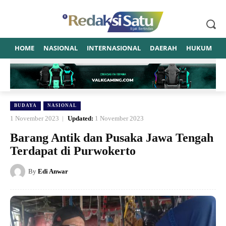
HOME
NASIONAL
INTERNASIONAL
DAERAH
HUKUM
P
BUDAYA
NASIONAL
1 November 2023
Updated:
1 November 2023
Barang Antik dan Pusaka Jawa Tengah
Terdapat di Purwokerto
By
Edi Anwar