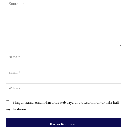
Komentar:
Na
Ema
Web
Simpan nama, email, dan situs web saya di browser ini untuk lain kali
saya berkomentar.