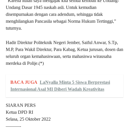
“Karena itulah saya mengajak kita semua kembali ke Undang-
Undang Dasar 1945 naskah asli. Untuk kemudian
disempurnakan dengan cara adendum, sehingga tidak
menghilangkan Pancasila sebagai Norma Hukum Tertinggi,”
tuturnya.
Hadir Direktur Politeknik Negeri Jember, Saiful Anwar, S.Tp,
M.P, Para Wakil Direktur, Para Kabag, Ketua jurusan, dosen dan
seluruh organ kemahasiswaan, serta mahasiswa wirausaha
merdeka di Polije.(*)
BACA JUGA
LaNyalla Minta 5 Siswa Berprestasi
Internasional Asal MI Diberi Wadah Kreativitas
SIARAN PERS
Ketua DPD RI
Selasa, 25 Oktober 2022
———-