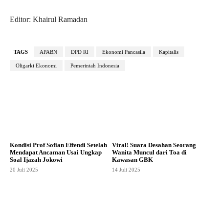
Editor: Khairul Ramadan
TAGS
APABN
DPD RI
Ekonomi Pancasila
Kapitalis
Oligarki Ekonomi
Pemerintah Indonesia
Kondisi Prof Sofian Effendi Setelah
Viral! Suara Desahan Seorang
Mendapat Ancaman Usai Ungkap
Wanita Muncul dari Toa di
Soal Ijazah Jokowi
Kawasan GBK
20 Juli 2025
14 Juli 2025