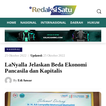
HOME
NASIONAL
INTERNASIONAL
DAERAH
HUKUM
P
NASIONAL
25 Oktober 2022
Updated:
25 Oktober 2022
LaNyalla Jelaskan Beda Ekonomi
Pancasila dan Kapitalis
By
Edi Anwar