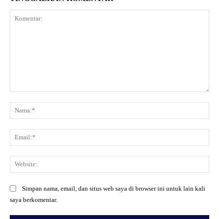
Komentar:
Na
Ema
Web
Simpan nama, email, dan situs web saya di browser ini untuk lain kali
saya berkomentar.