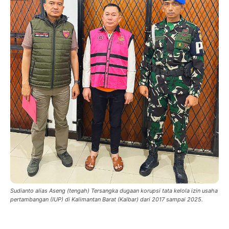
Sudianto alias Aseng (tengah) Tersangka dugaan korupsi tata kelola izin usaha
pertambangan (IUP) di Kalimantan Barat (Kalbar) dari 2017 sampai 2025.