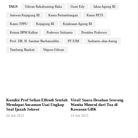
TAGS
Gibran Rakabuming Raka
Gusti Edy
Jaksa Agung RI
Jamwas Kejagung RI
Kasus Pertambangan
Kasus PETI
Kasus TPPU
Kejagung RI
Kejaksaan Agung RI
Ketum BPM Kalbar
Prabowo Subianto
Presiden Prabowo
Prof. DR. H. Sanitiar Burhanuddin
PT EJM
Sudianto alias Aseng
Tambang Bauksit
Wapres Gibran
Kondisi Prof Sofian Effendi Setelah
Viral! Suara Desahan Seorang
Mendapat Ancaman Usai Ungkap
Wanita Muncul dari Toa di
Soal Ijazah Jokowi
Kawasan GBK
20 Juli 2025
14 Juli 2025