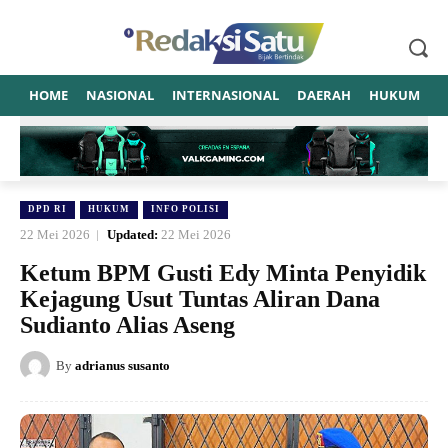
HOME
NASIONAL
INTERNASIONAL
DAERAH
HUKUM
P
DPD RI
HUKUM
INFO POLISI
22 Mei 2026
Updated:
22 Mei 2026
Ketum BPM Gusti Edy Minta Penyidik
Kejagung Usut Tuntas Aliran Dana
Sudianto Alias Aseng
By
adrianus susanto