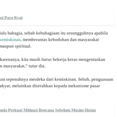
si Para Kyai
erlalu bahagia, sebab kebahagiaan itu sesungguhnya apabila
kemiskinan
, memberantas kebodohan dan masyarakat
 maupun spiritual.
leh karenanya, kita masih harus bekerja keras mengentaskan
 masyarakat,” tutur dia.
belum sepenuhnya merdeka dari kemiskinan. Sebab, penguasaan
 rakyat, melainkan diserahkan kepada mekanisme pasar
mda Perkuat Mitigasi Bencana Sebelum Musim Hujan