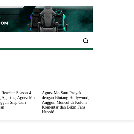
EKONOMI
OLAHRAGA
INFO SEHAT
PARIWI
 Reacher Season 4
Agnez Mo Satu Proyek
 Agustus, Agnez Mo
dengan Bintang Hollywood,
ggun Siap Curi
Anggun Muncul di Kolom
ian
Komentar dan Bikin Fans
Heboh!