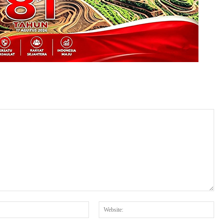
Email:*
W