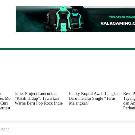
ONAL
DAERAH
HUKUM
PERISTIWA
POLITIK
n
Juliet Project Luncurkan
Funky Kopral Awali Langkah
Resmi!
nez Mo
“Kisah Hidup”, Tawarkan
Baru melalui Single “Terus
Tayang
Curi
Warna Baru Pop Rock Indie
Melangkah”
dan An
ettiest
Perhat
s 2022