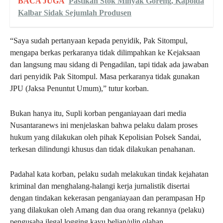
BACA JUGA
Pastikan Stok Minyak Goreng, Kapolda
Kalbar Sidak Sejumlah Produsen
“Saya sudah pertanyaan kepada penyidik, Pak Sitompul,
mengapa berkas perkaranya tidak dilimpahkan ke Kejaksaan
dan langsung mau sidang di Pengadilan, tapi tidak ada jawaban
dari penyidik Pak Sitompul. Masa perkaranya tidak gunakan
JPU (Jaksa Penuntut Umum),” tutur korban.
Bukan hanya itu, Supli korban penganiayaan dari media
Nusantaranews ini menjelaskan bahwa pelaku dalam proses
hukum yang dilakukan oleh pihak Kepolisian Polsek Sandai,
terkesan dilindungi khusus dan tidak dilakukan penahanan.
Padahal kata korban, pelaku sudah melakukan tindak kejahatan
kriminal dan menghalang-halangi kerja jurnalistik disertai
dengan tindakan kekerasan penganiayaan dan perampasan Hp
yang dilakukan oleh Amang dan dua orang rekannya (pelaku)
pengusaha ilegal logging kayu belian/ulin olahan.