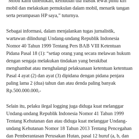
“Mobil kami dihentikan, kemudian dia masuk lewat pintu kiri
mobil dan melakukan pemukulan dalam mobil, menarik tangan
serta perampasan HP saya,” tuturnya.
Sebagai informasi, dalam menjalankan tugas jurnalistik,
wartawan dilindungi Undang-undang Republik Indonesia
Nomor 40 Tahun 1999 Tentang Pers BAB VIII Ketentuan
Pidana Pasal 18 (1): “setiap orang yang secara melawan hukum
dengan sengaja melakukan tindakan yang berakibat
menghambat atau menghalangi pelaksanaan ketentuan ketentuan
Pasal 4 ayat (2) dan ayat (3) dipidana dengan pidana penjara
paling lama 2 (dua) tahun dan atau denda paling banyak
Rp.500.000.000,-
Selain itu, pelaku ilegal logging juga diduga kuat melanggar
Undang-undang Republik Indonesia Nomor 41 Tahun 1999
Tentang Kehutanan dan atau diduga kuat melanggar Undang-
undang Kehutanan Nomor 18 Tahun 2013 Tentang Pencegahan
dan Pemberantasan Perusakan Hutan, pasal 12 huruf (a, b, dan