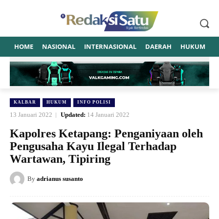
HOME
NASIONAL
INTERNASIONAL
DAERAH
HUKUM
P
KALBAR
HUKUM
INFO POLISI
13 Januari 2022
Updated:
14 Januari 2022
Kapolres Ketapang: Penganiyaan oleh
Pengusaha Kayu Ilegal Terhadap
Wartawan, Tipiring
By
adrianus susanto