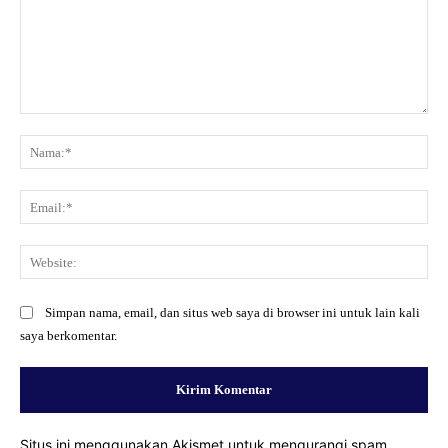
Komentar:
Na
Ema
Web
Simpan nama, email, dan situs web saya di browser ini untuk lain kali
saya berkomentar.
Situs ini menggunakan Akismet untuk mengurangi spam.