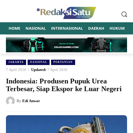
HOME
NASIONAL
INTERNASIONAL
DAERAH
HUKUM
P
JAKARTA
NASIONAL
PERTANIAN
7 April 2026
Updated:
7 April 2026
Indonesia: Produsen Pupuk Urea
Terbesar, Siap Ekspor ke Luar Negeri
By
Edi Anwar