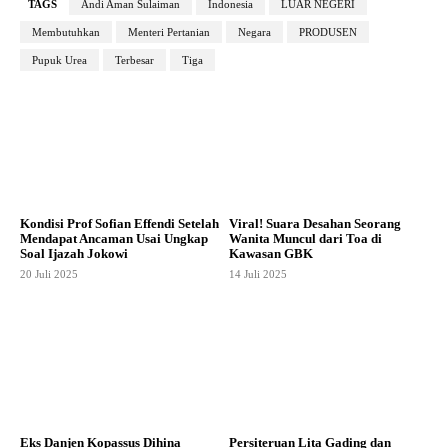
TAGS
Andi Aman Sulaiman
Indonesia
LUAR NEGERI
Membutuhkan
Menteri Pertanian
Negara
PRODUSEN
Pupuk Urea
Terbesar
Tiga
Kondisi Prof Sofian Effendi Setelah
Viral! Suara Desahan Seorang
Mendapat Ancaman Usai Ungkap
Wanita Muncul dari Toa di
Soal Ijazah Jokowi
Kawasan GBK
20 Juli 2025
14 Juli 2025
Eks Danjen Kopassus Dihina
Persiteruan Lita Gading dan