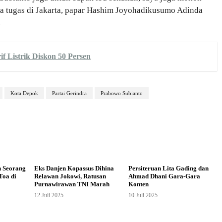
da tugas di Jakarta, papar Hashim Joyohadikusumo Adinda
.
f Listrik Diskon 50 Persen
Kota Depok
Partai Gerindra
Prabowo Subianto
n Seorang
Eks Danjen Kopassus Dihina
Persiteruan Lita Gading dan
Toa di
Relawan Jokowi, Ratusan
Ahmad Dhani Gara-Gara
Purnawirawan TNI Marah
Konten
12 Juli 2025
10 Juli 2025