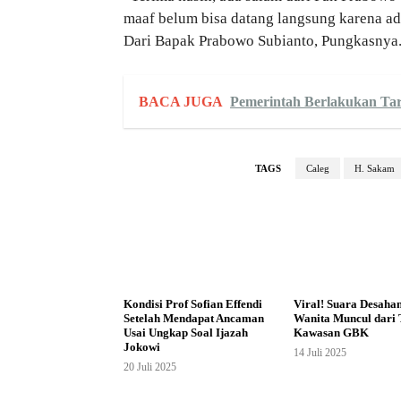
maaf belum bisa datang langsung karena a
Dari Bapak Prabowo Subianto, Pungkasnya
BACA JUGA
Pemerintah Berlakukan Tari
TAGS
Caleg
H. Sakam
Kondisi Prof Sofian Effendi
Viral! Suara Desaha
Setelah Mendapat Ancaman
Wanita Muncul dari 
Usai Ungkap Soal Ijazah
Kawasan GBK
Jokowi
14 Juli 2025
20 Juli 2025