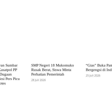
wan Sumbar
SMP Negeri 18 Mukomuko
“Gias” Buka Pa
asatpol PP
Rusak Berat, Siswa Minta
Bergengsi di Ind
 Dugaan
Perhatian Pemerintah
25 Juli 2026
esi Pers Picu
28 Juli 2026
otes