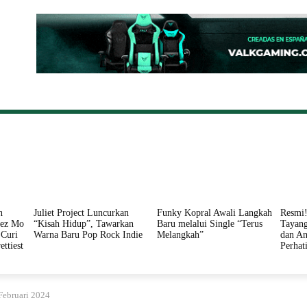
ONAL
DAERAH
HUKUM
PERISTIWA
POLITIK
n
Juliet Project Luncurkan
Funky Kopral Awali Langkah
Resmi!
nez Mo
“Kisah Hidup”, Tawarkan
Baru melalui Single “Terus
Tayang
Curi
Warna Baru Pop Rock Indie
Melangkah”
dan An
ettiest
Perhat
Februari 2024