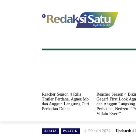
HOME
NASIONAL
INTERNASI
Reacher Season 4 Rilis
Reacher Season 4 Biki
Trailer Perdana, Agnez Mo
Geger! First Look Ag
dan Anggun Langsung Curi
dan Anggun Langsung 
Perhatian Dunia
Perhatian, Netizen: “Pr
Villain Ever!”
4 Februari 2024
Updated:
4 
BERITA
POLITIK