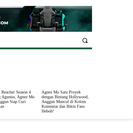
EKONOMI
OLAHRAGA
INFO SEHAT
PARIWI
 Reacher Season 4
Agnez Mo Satu Proyek
 Agustus, Agnez Mo
dengan Bintang Hollywood,
ggun Siap Curi
Anggun Muncul di Kolom
ian
Komentar dan Bikin Fans
Heboh!