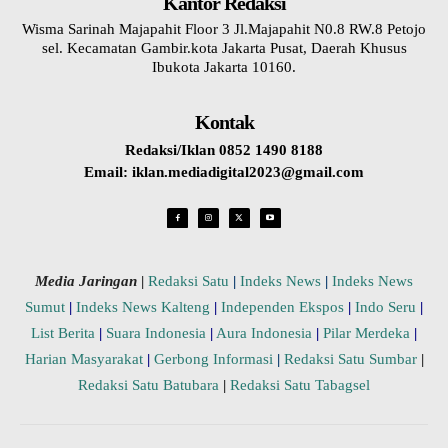
Kantor Redaksi
Wisma Sarinah Majapahit Floor 3 Jl.Majapahit N0.8 RW.8 Petojo
sel. Kecamatan Gambir.kota Jakarta Pusat, Daerah Khusus
Ibukota Jakarta 10160.
Kontak
Redaksi/Iklan 0852 1490 8188
Email: iklan.mediadigital2023@gmail.com
Media Jaringan
|
Redaksi Satu
|
Indeks News
|
Indeks News
Sumut
|
Indeks News Kalteng
|
Independen Ekspos
|
Indo Seru
|
List Berita
|
Suara Indonesia
|
Aura Indonesia
|
Pilar Merdeka
|
Harian Masyarakat
|
Gerbong Informasi
|
Redaksi Satu Sumbar
|
Redaksi Satu Batubara
|
Redaksi Satu Tabagsel