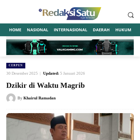
HOME
NASIONAL
INTERNASIONAL
DAERAH
HUKUM
P
CERPEN
30 Desember 2025
Updated:
5 Januari 2026
Dzikir di Waktu Magrib
By
Khairul Ramadan