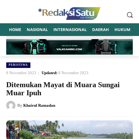
HOME
NASIONAL
INTERNASIONAL
DAERAH
HUKUM
P
PERISTIWA
8 November 2023
Updated:
8 November 2023
Ditemukan Mayat di Muara Sungai
Muar Ipuh
By
Khairul Ramadan