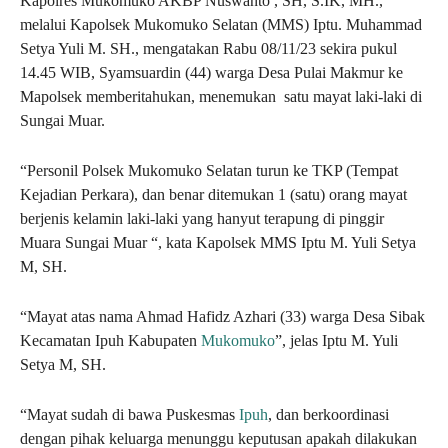
Kapolres Mukomuko AKBP Nuswanto , SH, S.IK, MH.,
melalui Kapolsek Mukomuko Selatan (MMS) Iptu. Muhammad
Setya Yuli M. SH., mengatakan Rabu 08/11/23 sekira pukul
14.45 WIB, Syamsuardin (44) warga Desa Pulai Makmur ke
Mapolsek memberitahukan, menemukan satu mayat laki-laki di
Sungai Muar.
“Personil Polsek Mukomuko Selatan turun ke TKP (Tempat
Kejadian Perkara), dan benar ditemukan 1 (satu) orang mayat
berjenis kelamin laki-laki yang hanyut terapung di pinggir
Muara Sungai Muar “, kata Kapolsek MMS Iptu M. Yuli Setya
M, SH.
“Mayat atas nama Ahmad Hafidz Azhari (33) warga Desa Sibak
Kecamatan Ipuh Kabupaten
Mukomuko
”, jelas Iptu M. Yuli
Setya M, SH.
“Mayat sudah di bawa Puskesmas
Ipuh
, dan berkoordinasi
dengan pihak keluarga menunggu keputusan apakah dilakukan