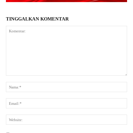
TINGGALKAN KOMENTAR
Komentar:
Na
Ema
Web