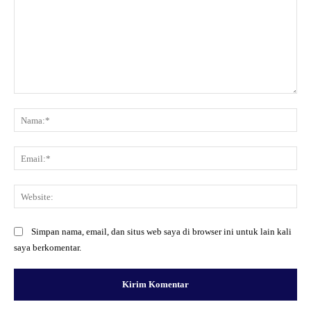
Komentar:
Na
Ema
Web
Simpan nama, email, dan situs web saya di browser ini untuk lain kali
saya berkomentar.