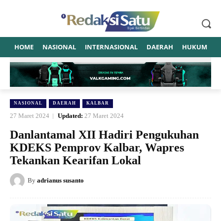
HOME
NASIONAL
INTERNASIONAL
DAERAH
HUKUM
P
NASIONAL
DAERAH
KALBAR
27 Maret 2024
Updated:
27 Maret 2024
Danlantamal XII Hadiri Pengukuhan
KDEKS Pemprov Kalbar, Wapres
Tekankan Kearifan Lokal
By
adrianus susanto