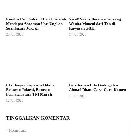
Kondisi Prof Sofian Effendi Setelah
Viral! Suara Desahan Seorang
Mendapat Ancaman Usai Ungkap
Wanita Muncul dari Toa di
Soal Ijazah Jokowi
Kawasan GBK
20 Juli 2025
14 Juli 2025
Eks Danjen Kopassus Dihina
Persiteruan Lita Gading dan
Relawan Jokowi, Ratusan
Ahmad Dhani Gara-Gara Konten
Purnawirawan TNI Marah
10 Juli 2025
12 Juli 2025
TINGGALKAN KOMENTAR