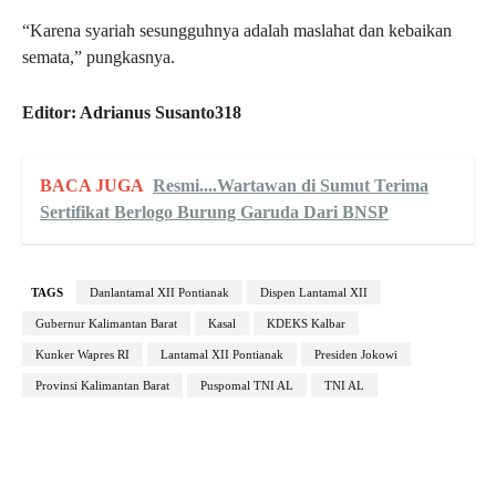
“Karena syariah sesungguhnya adalah maslahat dan kebaikan
semata,” pungkasnya.
Editor: Adrianus Susanto318
BACA JUGA
Resmi....Wartawan di Sumut Terima
Sertifikat Berlogo Burung Garuda Dari BNSP
TAGS
Danlantamal XII Pontianak
Dispen Lantamal XII
Gubernur Kalimantan Barat
Kasal
KDEKS Kalbar
Kunker Wapres RI
Lantamal XII Pontianak
Presiden Jokowi
Provinsi Kalimantan Barat
Puspomal TNI AL
TNI AL