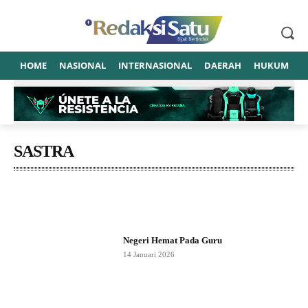
HOME
NASIONAL
INTERNASIONAL
DAERAH
HUKUM
P
SASTRA
SENIRUPA
SOSOK SENI
TRADISIONAL
Negeri Hemat Pada Guru
14 Januari 2026