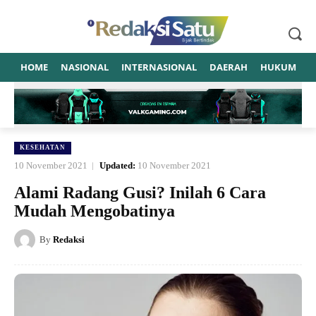
HOME
NASIONAL
INTERNASIONAL
DAERAH
HUKUM
P
KESEHATAN
10 November 2021
Updated:
10 November 2021
Alami Radang Gusi? Inilah 6 Cara
Mudah Mengobatinya
By
Redaksi