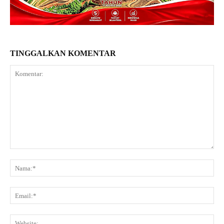
TINGGALKAN KOMENTAR
Komentar:
Na
Ema
Web