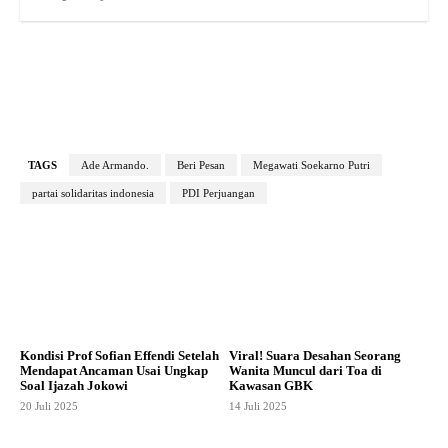
TAGS
Ade Armando.
Beri Pesan
Megawati Soekarno Putri
partai solidaritas indonesia
PDI Perjuangan
Kondisi Prof Sofian Effendi Setelah
Viral! Suara Desahan Seorang
Mendapat Ancaman Usai Ungkap
Wanita Muncul dari Toa di
Soal Ijazah Jokowi
Kawasan GBK
20 Juli 2025
14 Juli 2025