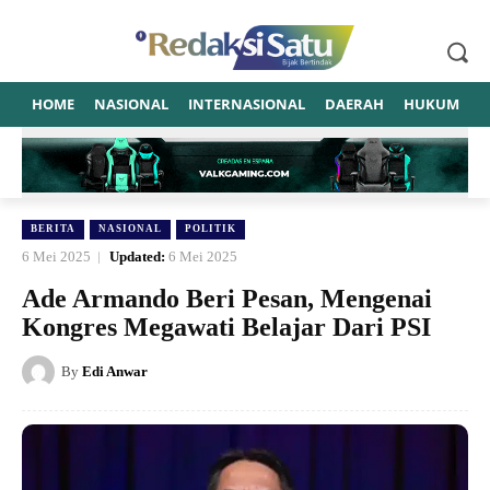
HOME
NASIONAL
INTERNASIONAL
DAERAH
HUKUM
P
BERITA
NASIONAL
POLITIK
6 Mei 2025
Updated:
6 Mei 2025
Ade Armando Beri Pesan, Mengenai
Kongres Megawati Belajar Dari PSI
By
Edi Anwar