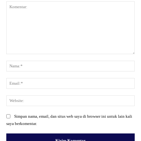
Komentar:
Na
Ema
Web
Simpan nama, email, dan situs web saya di browser ini untuk lain kali
saya berkomentar.