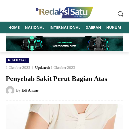
HOME
NASIONAL
INTERNASIONAL
DAERAH
HUKUM
P
KESEHATAN
1 Oktober 2023
Updated:
1 Oktober 2023
Penyebab Sakit Perut Bagian Atas
By
Edi Anwar