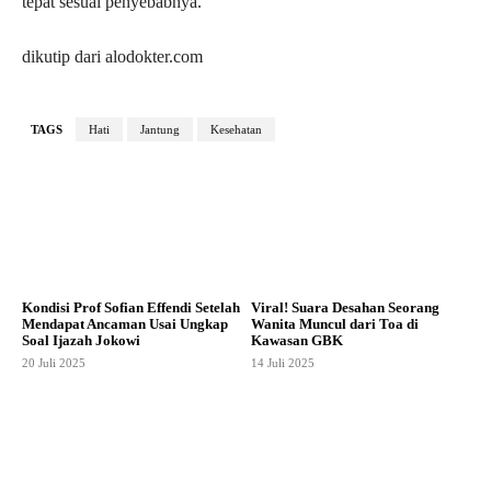
tepat sesuai penyebabnya.
dikutip dari alodokter.com
TAGS
Hati
Jantung
Kesehatan
Kondisi Prof Sofian Effendi Setelah
Viral! Suara Desahan Seorang
Mendapat Ancaman Usai Ungkap
Wanita Muncul dari Toa di
Soal Ijazah Jokowi
Kawasan GBK
20 Juli 2025
14 Juli 2025