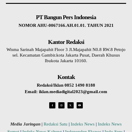
PT Bangun Pers Indonesia
NOMOR AHU-0067166.AH.01.01. TAHUN 2021
Kantor Redaksi
Wisma Sarinah Majapahit Floor 3 Jl.Majapahit N0.8 RW.8 Petojo
sel. Kecamatan Gambir.kota Jakarta Pusat, Daerah Khusus
Ibukota Jakarta 10160.
Kontak
Redaksi/Iklan 0852 1490 8188
Email: iklan.mediadigital2023@gmail.com
Media Jaringan
|
Redaksi Satu
|
Indeks News
|
Indeks News
Sumut
|
Indeks News Kalteng
|
Independen Ekspos
|
Indo Seru
|