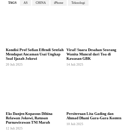
TAGS
AS
CHINA
iPhone
Teknologi
Kondisi Prof Sofian Effendi Setelah
Viral! Suara Desahan Seorang
Mendapat Ancaman Usai Ungkap
Wanita Muncul dari Toa di
Soal Ijazah Jokowi
Kawasan GBK
20 Juli 2025
14 Juli 2025
Eks Danjen Kopassus Dihina
Persiteruan Lita Gading dan
Relawan Jokowi, Ratusan
Ahmad Dhani Gara-Gara Konten
Purnawirawan TNI Marah
10 Juli 2025
12 Juli 2025