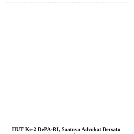
HUT Ke-2 DePA-RI, Saatnya Advokat Bersatu