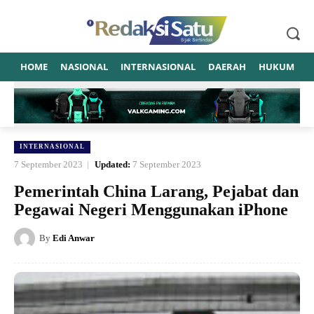
HOME
NASIONAL
INTERNASIONAL
DAERAH
HUKUM
P
INTERNASIONAL
7 September 2023
Updated:
7 September 2023
Pemerintah China Larang, Pejabat dan
Pegawai Negeri Menggunakan iPhone
By
Edi Anwar