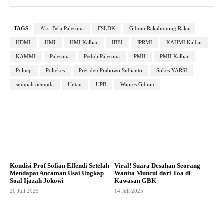
TAGS
Aksi Bela Palestina
FSLDK
Gibran Rakabuming Raka
HDMI
HMI
HMI Kalbar
IBEI
JPRMI
KAHMI Kalbar
KAMMI
Palestina
Peduli Palestina
PMII
PMII Kalbar
Polnep
Poltekes
Presiden Prabowo Subianto
Stikes YARSI
sumpah pemuda
Untan
UPB
Wapres Gibran
Kondisi Prof Sofian Effendi Setelah
Viral! Suara Desahan Seorang
Mendapat Ancaman Usai Ungkap
Wanita Muncul dari Toa di
Soal Ijazah Jokowi
Kawasan GBK
20 Juli 2025
14 Juli 2025