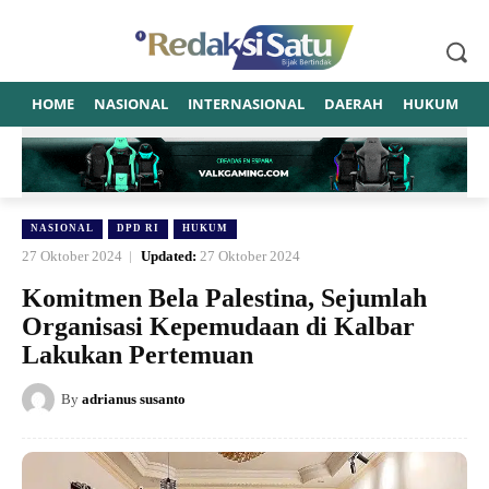
HOME
NASIONAL
INTERNASIONAL
DAERAH
HUKUM
P
NASIONAL
DPD RI
HUKUM
27 Oktober 2024
Updated:
27 Oktober 2024
Komitmen Bela Palestina, Sejumlah
Organisasi Kepemudaan di Kalbar
Lakukan Pertemuan
By
adrianus susanto