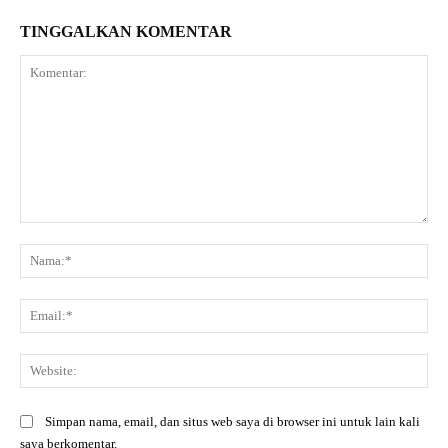
TINGGALKAN KOMENTAR
Komentar:
Na
Ema
Web
Simpan nama, email, dan situs web saya di browser ini untuk lain kali
saya berkomentar.