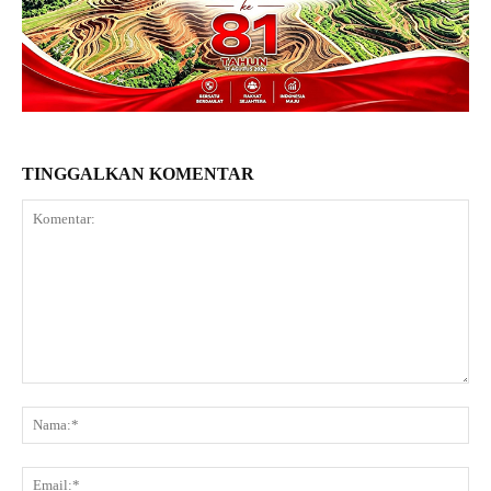
TINGGALKAN KOMENTAR
Komentar:
Na
Ema