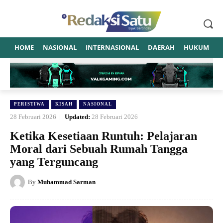
HOME
NASIONAL
INTERNASIONAL
DAERAH
HUKUM
P
PERISTIWA
KISAH
NASIONAL
28 Februari 2026
Updated:
28 Februari 2026
Ketika Kesetiaan Runtuh: Pelajaran
Moral dari Sebuah Rumah Tangga
yang Terguncang
By
Muhammad Sarman