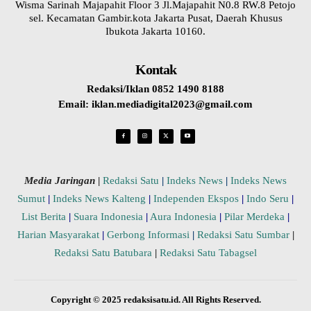
Wisma Sarinah Majapahit Floor 3 Jl.Majapahit N0.8 RW.8 Petojo
sel. Kecamatan Gambir.kota Jakarta Pusat, Daerah Khusus
Ibukota Jakarta 10160.
Kontak
Redaksi/Iklan 0852 1490 8188
Email: iklan.mediadigital2023@gmail.com
Media Jaringan
|
Redaksi Satu
|
Indeks News
|
Indeks News
Sumut
|
Indeks News Kalteng
|
Independen Ekspos
|
Indo Seru
|
List Berita
|
Suara Indonesia
|
Aura Indonesia
|
Pilar Merdeka
|
Harian Masyarakat
|
Gerbong Informasi
|
Redaksi Satu Sumbar
|
Redaksi Satu Batubara
|
Redaksi Satu Tabagsel
Copyright © 2025 redaksisatu.id. All Rights Reserved.